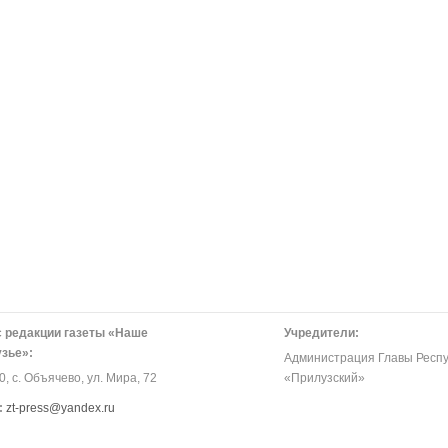
 редакции газеты «Наше
Учредители:
зье»:
Администрация Главы Респу
, с. Объячево, ул. Мира, 72
«Прилузский»
:
zt-press@yandex.ru