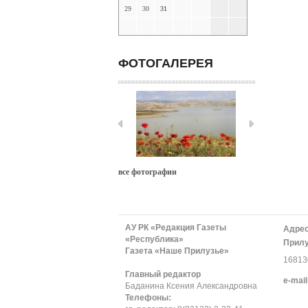
29
30
31
ФОТОГАЛЕРЕЯ
все фотографии
АУ РК «Редакция Газеты
Адрес
«Республика»
Прилу
Газета «Наше Прилузье»
168130
Главный редактор
е-mail
Баданина Ксения Александровна
Телефоны: