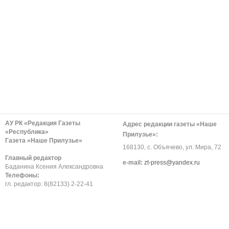
АУ РК «Редакция Газеты
Адрес редакции газеты «Наше
«Республика»
Прилузье»:
Газета «Наше Прилузье»
168130, с. Объячево, ул. Мира, 72
Главный редактор
е-mail:
zt-press@yandex.ru
Баданина Ксения Александровна
Телефоны:
гл. редактор: 8(82133) 2-22-41