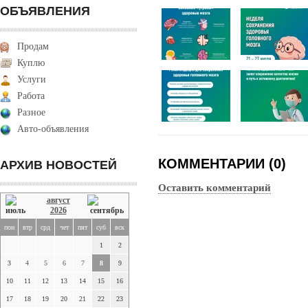
ОБЪЯВЛЕНИЯ
Продам
Куплю
Услуги
Работа
Разное
Авто-объявления
КОММЕНТАРИИ (0)
АРХИВ НОВОСТЕЙ
Оставить комментарий
август
2026
пон
втр
срд
чет
пят
суб
вск
1
2
3
4
5
6
7
8
9
10
11
12
13
14
15
16
17
18
19
20
21
22
23