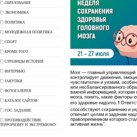
ОБРАЗОВАНИЕ
ЭКОНОМИКА
ПОЛИТИКА
МОЛОДЁЖНАЯ ПОЛИТИКА
СПОРТ
КРОМЕ ТОГО
СТРАНИЦЫ ИСТОРИИ
ИНТЕРВЬЮ
Мозг — главный управляющий ц
контролирует движения, эмоци
ЗАКУПКИ
чувствителен и уязвим, особен
или несбалансированного обра
ФОТОГАЛЕРЕЯ
важной информацией, которая 
мозга, понять, какие факторы 
КАТАЛОГ САЙТОВ
его здоровье надолго. ❗ Ответ
способствуют сохранению и ук
ГОС. ЗАДАНИЕ
отвечает целям и задачам нац
правопреемником которого ста
ПРОТИВОДЕЙСТВИЕ
активная жизнь".
ТЕРРОРИЗМУ И ЭКСТРЕМИЗМУ