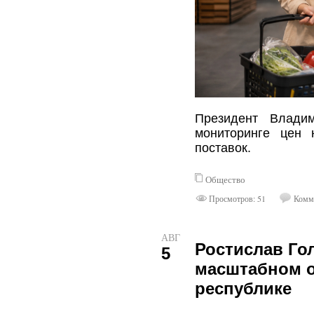
Президент Влади
мониторинге цен 
поставок.
Общество
Просмотров: 51
Комме
АВГ
Ростислав Го
5
масштабном о
республике