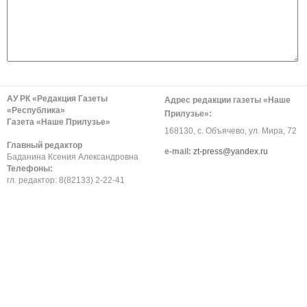
АУ РК «Редакция Газеты
Адрес редакции газеты «Наше
«Республика»
Прилузье»:
Газета «Наше Прилузье»
168130, с. Объячево, ул. Мира, 72
Главный редактор
е-mail:
zt-press@yandex.ru
Баданина Ксения Александровна
Телефоны:
гл. редактор: 8(82133) 2-22-41