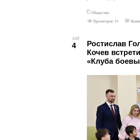
Общество
Просмотров: 53
Комме
АВГ
Ростислав Го
4
Кочев встрет
«Клуба боевы