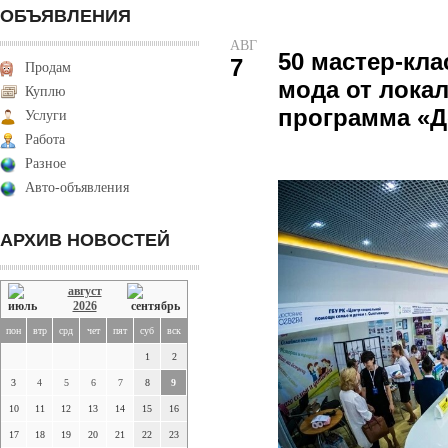
ОБЪЯВЛЕНИЯ
АВГ
50 мастер-кла
7
Продам
мода от лока
Куплю
программа «Д
Услуги
Работа
Разное
Авто-объявления
АРХИВ НОВОСТЕЙ
август
2026
пон
втр
срд
чет
пят
суб
вск
1
2
3
4
5
6
7
8
9
10
11
12
13
14
15
16
17
18
19
20
21
22
23