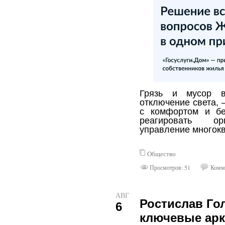
Грязь и мусор в
отключение света, 
с комфортом и без
реагировать орг
управление многок
Общество
Просмотров: 51
Комме
АВГ
Ростислав Го
6
ключевые арк