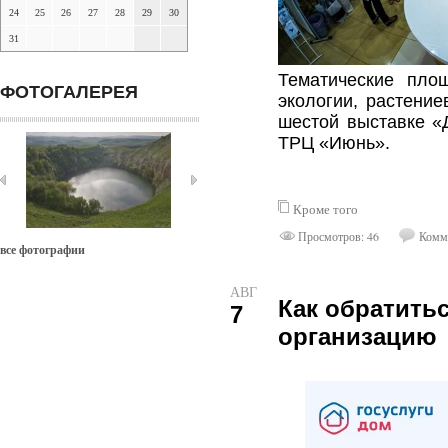
24
25
26
27
28
29
30
31
Тематические пло
ФОТОГАЛЕРЕЯ
экологии, растение
шестой выставке «
ТРЦ «Июнь».
Кроме того
Просмотров: 46
Комме
все фотографии
АВГ
Как обратить
7
организацию