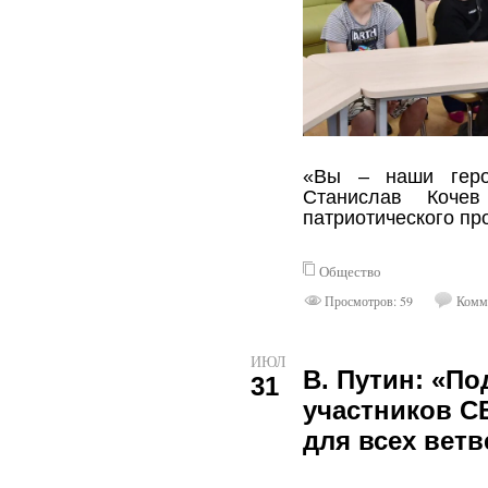
«Вы – наши геро
Станислав Кочев
патриотического пр
Общество
Просмотров: 59
Комме
ИЮЛ
В. Путин: «П
31
участников С
для всех ветв