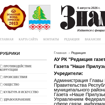
6 августа 2026 г.
Издается с феврал
ГЛАВНАЯ
КАРТА САЙТА
КОНТАКТЫ
РЕДАКЦИЯ
ВАКАНСИИ
РУБРИКИ
Главная
Редакция
АУ РК "Редакция газе
Газета "Наше Прилуз
ПРОТИВОДЕЙСТВИЕ
КОРРУПЦИИ
Учредители:
ПРОИСШЕСТВИЯ
Администрация Главы 
Правительства Респуб
ОБЩЕСТВО
муниципального район
КУЛЬТУРА И ИСКУССТВО
Газета «Наше Прилузь
Управлением Федераль
ЗДРАВООХРАНЕНИЕ
сфере связи, информа