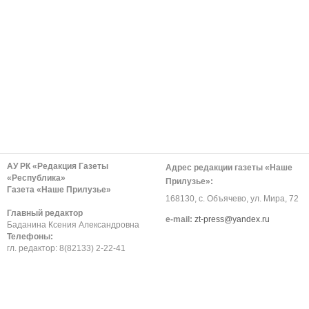
АУ РК «Редакция Газеты
Адрес редакции газеты «Наше
«Республика»
Прилузье»:
Газета «Наше Прилузье»
168130, с. Объячево, ул. Мира, 72
Главный редактор
е-mail:
zt-press@yandex.ru
Баданина Ксения Александровна
Телефоны:
гл. редактор: 8(82133) 2-22-41