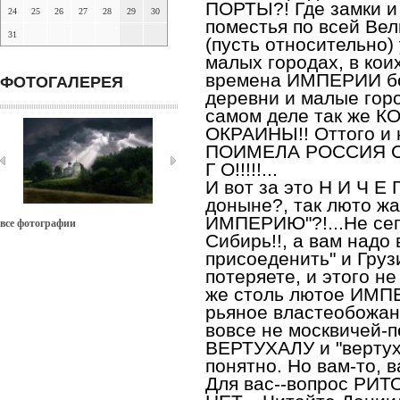
ПОРТЫ?! Где замки и
24
25
26
27
28
29
30
поместья по всей Вел
31
(пусть относительно)
малых городах, в кои
времена ИМПЕРИИ бо
ФОТОГАЛЕРЕЯ
деревни и малые горо
самом деле так же К
ОКРАИНЫ!! Оттого и 
ПОИМЕЛА РОССИЯ С И
Г О!!!!!...
И вот за это Н И Ч Е 
доныне?, так люто жа
ИМПЕРИЮ"?!...Не сег
все фотографии
Сибирь!!, а вам надо
присоеденить" и Грузи
потеряете, и этого не
же столь лютое ИМ
рьяное властеобожани
вовсе не москвичей-п
ВЕРТУХАЛУ и "верту
понятно. Но вам-то, 
Для вас--вопрос РИТ