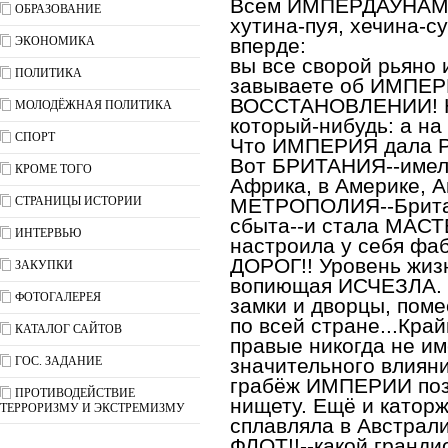
Всем ИМПЕРДАУНАМ 
ОБРАЗОВАНИЕ
хутина-пуя, хечина-с
ЭКОНОМИКА
вперде:
вы все сворой рьяно 
ПОЛИТИКА
завываете об ИМПЕР
ВОССТАНОВЛЕНИИ! Но
МОЛОДЁЖНАЯ ПОЛИТИКА
который-нибудь: а н
СПОРТ
Что ИМПЕРИЯ дала Р
Вот БРИТАНИЯ--имела
КРОМЕ ТОГО
Африка, в Америке, А
СТРАНИЦЫ ИСТОРИИ
МЕТРОПОЛИЯ--Британ
сбыта--и стала МАС
ИНТЕРВЬЮ
настроила у себя фаб
ДОРОГ!! Уровень жизн
ЗАКУПКИ
вопиющая ИСЧЕЗЛА. 
ФОТОГАЛЕРЕЯ
замки и дворцы, пом
по всей стране...Кра
КАТАЛОГ САЙТОВ
правые никогда не и
ГОС. ЗАДАНИЕ
значительного влияни
грабёж ИМПЕРИИ поз
ПРОТИВОДЕЙСТВИЕ
нищету. Ещё и катор
ТЕРРОРИЗМУ И ЭКСТРЕМИЗМУ
сплавляла в Австрали
ФЛОТ!!--какой гранд