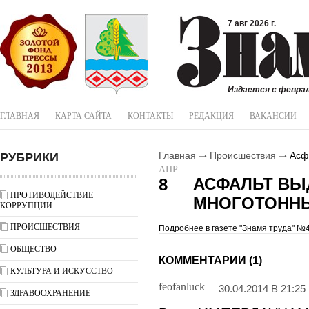
7 авг 2026 г.
Издается с феврал
ГЛАВНАЯ
КАРТА САЙТА
КОНТАКТЫ
РЕДАКЦИЯ
ВАКАНСИИ
РУБРИКИ
Главная
Происшествия
Асфа
АПР
АСФАЛЬТ В
8
ПРОТИВОДЕЙСТВИЕ
МНОГОТОНН
КОРРУПЦИИ
ПРОИСШЕСТВИЯ
Подробнее в газете "Знамя труда" №4
ОБЩЕСТВО
КОММЕНТАРИИ (1)
КУЛЬТУРА И ИСКУССТВО
feofanluck
30.04.2014 В 21:25
ЗДРАВООХРАНЕНИЕ