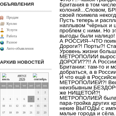
ОБЪЯВЛЕНИЯ
Британия в том числе
колоний...Словом, 
своей поимела неког
Продам
Пусть теперь и распл
Куплю
наплывом "чёрных и 
проблем с ними. Но 
Услуги
выгоды были налицо!
Работа
А РОССИЯ--ЧТО поим
Разное
Дороги?! Порты?! Ста
Авто-объявления
Уровень жизни больш
МЕТРОПОЛИИ вырос??
ДОРОГИ??!! А России
АРХИВ НОВОСТЕЙ
Британии: там-то и м
добраться, а в Росси
август
И что ещё в Российс
2026
МЕТРОПОЛИЕЙ?! Вели
пон
втр
срд
чет
пят
суб
вск
неизбывным БЕЗДОР
же НИЩЕТОЙ?!
1
2
МЕТРОПОЛИЕЙ была
3
4
5
6
7
8
9
пара-тройка других к
10
11
12
13
14
15
16
некие ВЫГОДЫ с импе
малые города и сёла.
17
18
19
20
21
22
23