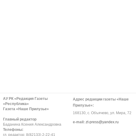
АУ РК «Редакция Газеты
Адрес редакции газеты «Наше
«Республика»
Прилузье»:
Газета «Наше Прилузье»
168130, с. Объячево, ул. Мира, 72
Главный редактор
е-mail:
zt-press@yandex.ru
Баданина Ксения Александровна
Телефоны:
гл. редактор: 8(82133) 2-22-41