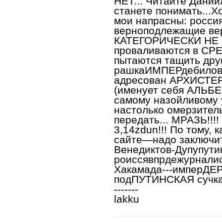
НЕТ... Читайте Дании
станете понимать...Х
мои напрасны: росси
верноподлежащие вер
КАТЕГОРИЧЕСКИ НЕ 
проваливаются в СР
пытаются тащить друг
рашкаИМПЕРдебилов 
адресован АРХИСТЕ
(именует себя АЛЬБ
самому назойливому 
настолько омерзитель
передать... МРАЗЬ!!!! 
3,14zdun!!! По тому, 
сайте—надо заключит
Венедиктов-Дупупутин
роиссявпрдежурналис
Хакамада---имперДЕ
подПУТИНСКАЯ сучка!!! 
-------
lakku