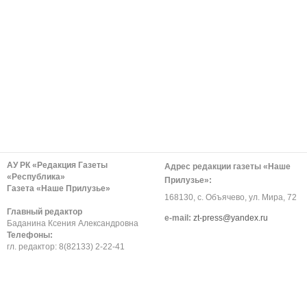
АУ РК «Редакция Газеты
Адрес редакции газеты «Наше
«Республика»
Прилузье»:
Газета «Наше Прилузье»
168130, с. Объячево, ул. Мира, 72
Главный редактор
е-mail:
zt-press@yandex.ru
Баданина Ксения Александровна
Телефоны:
гл. редактор: 8(82133) 2-22-41