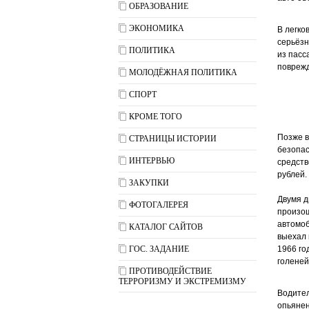
ОБРАЗОВАНИЕ
ЭКОНОМИКА
В легко
серьёзн
ПОЛИТИКА
из пасс
поврежд
МОЛОДЁЖНАЯ ПОЛИТИКА
СПОРТ
КРОМЕ ТОГО
Позже в
СТРАНИЦЫ ИСТОРИИ
безопас
ИНТЕРВЬЮ
средств
рублей.
ЗАКУПКИ
Двумя д
ФОТОГАЛЕРЕЯ
произош
автомоб
КАТАЛОГ САЙТОВ
выехал 
ГОС. ЗАДАНИЕ
1966 го
голеней
ПРОТИВОДЕЙСТВИЕ
ТЕРРОРИЗМУ И ЭКСТРЕМИЗМУ
Водител
опьянен