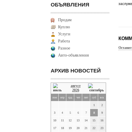
ОБЪЯВЛЕНИЯ
заслуже
Продам
Куплю
Услуги
КОММ
Работа
Оставит
Разное
Авто-объявления
АРХИВ НОВОСТЕЙ
август
2026
пон
втр
срд
чет
пят
суб
вск
1
2
3
4
5
6
7
8
9
10
11
12
13
14
15
16
17
18
19
20
21
22
23