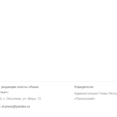
 редакции газеты «Наше
Учредители:
зье»:
Администрация Главы Респу
, с. Объячево, ул. Мира, 72
«Прилузский»
:
zt-press@yandex.ru