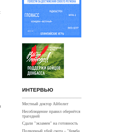
С
и
ИНТЕРВЬЮ
Местный доктор Айболит
х
Несоблюдение правил обернётся
трагедией
Сдали "экзамен" на готовность
Подворный убой скота – "бомба