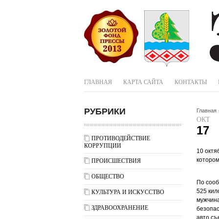
ГЛАВНАЯ
КАРТА САЙТА
КОНТАКТЫ
РУБРИКИ
Главная
ОКТ
17
ПРОТИВОДЕЙСТВИЕ
КОРРУПЦИИ
10 октя
котором
ПРОИСШЕСТВИЯ
ОБЩЕСТВО
По соо
525 кил
КУЛЬТУРА И ИСКУССТВО
мужчина
ЗДРАВООХРАНЕНИЕ
безопас
авто съ