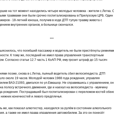
вушке на тот момент находились четыре молодых человека - жители с.Летка. 
ыми травмами они были срочно госпитализированы в Прилузскую ЦРБ. Один
ажиров - 18-летний юноша, получив в ходе ДТП тупую травму живота с
ением внутренних органов, в больнице скончался.
***
ыяснилось, что погибший пассажир и водитель не были пристёгнуты ремням
ности. К тому же, последний не имел права управления транспортным
ом. Согласно статье 12.7 часть 1 КоАП РФ, ему грозит штраф до 15 тысяч
нями позже, снова в с.Летка, пьяный водитель сбил велосипедиста. ДТП
ло около 19 часов. Молодой человек 1988 года рождения, управляя
илем ВАЗ-21093, двигался по ул.Евкашор. Не справившись с управлением, он
на полосу встречного движения, где и наехал на велосипедиста - мужчину
да рождения. Пострадавший был госпитализирован с переломом костей обеи
 нижних конечностей и левого предплечья.
ь же, как показал алкотестер, находился за рулём в состоянии алкогольного
ия, а также не имел права управления автомобилем. За это он понесёт