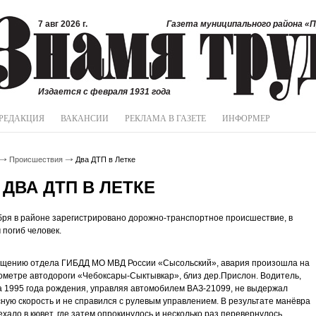
7 авг 2026 г.
Газета муниципального района «П
Издается с февраля 1931 года
РЕДАКЦИЯ
ВАКАНСИИ
РЕКЛАМА В ГАЗЕТЕ
ИНФОРМЕР
Происшествия
Два ДТП в Летке
ДВА ДТП В ЛЕТКЕ
бря в районе зарегистрировано дорожно-транспортное происшествие, в
 погиб человек.
бщению отдела ГИБДД МО МВД России «Сысольский», авария произошла на
ометре автодороги «Чебоксары-Сыктывкар», близ дер.Прислон. Водитель,
 1995 года рождения, управляя автомобилем ВАЗ-21099, не выдержал
ную скорость и не справился с рулевым управлением. В результате манёвра
ехало в кювет, где затем опрокинулось и несколько раз перевернулось.