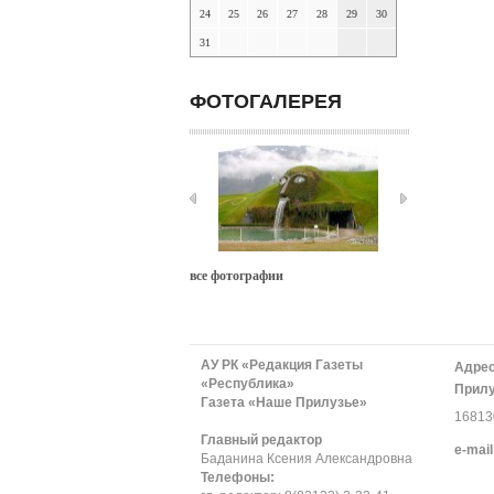
24
25
26
27
28
29
30
31
ФОТОГАЛЕРЕЯ
все фотографии
АУ РК «Редакция Газеты
Адрес
«Республика»
Прилу
Газета «Наше Прилузье»
168130
Главный редактор
е-mail
Баданина Ксения Александровна
Телефоны: