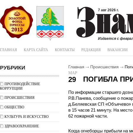
7 авг 2026 г.
Издается с феврал
ГЛАВНАЯ
КАРТА САЙТА
КОНТАКТЫ
РЕДАКЦИЯ
ВАКАНСИИ
РУБРИКИ
Главная
Происшествия
Поги
МАР
ПОГИБЛА ПР
29
ПРОТИВОДЕЙСТВИЕ
КОРРУПЦИИ
По информации старшего дозн
ПРОИСШЕСТВИЯ
Р.В.Панева, сообщение о пожа
д.Беляевская СП «Объячево» п
ОБЩЕСТВО
в 15 часов 21 минуту. На мест
62 пожарной части.
КУЛЬТУРА И ИСКУССТВО
ЗДРАВООХРАНЕНИЕ
Когда огнеборцы прибыли на м