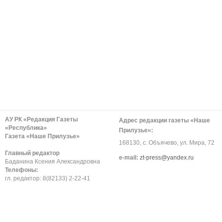
АУ РК «Редакция Газеты
Адрес редакции газеты «Наше
«Республика»
Прилузье»:
Газета «Наше Прилузье»
168130, с. Объячево, ул. Мира, 72
Главный редактор
е-mail:
zt-press@yandex.ru
Баданина Ксения Александровна
Телефоны:
гл. редактор: 8(82133) 2-22-41