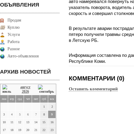
авто намеревался повернуть н
ОБЪЯВЛЕНИЯ
указатель поворота, водитель 
скорость и совершил столкнов
Продам
Куплю
В результате аварии пострадал
пятеро получили травмы средн
Услуги
в Летскую РБ.
Работа
Разное
Информация составлена по да
Авто-объявления
Республике Коми.
АРХИВ НОВОСТЕЙ
КОММЕНТАРИИ (0)
август
Оставить комментарий
2026
пон
втр
срд
чет
пят
суб
вск
1
2
3
4
5
6
7
8
9
10
11
12
13
14
15
16
17
18
19
20
21
22
23