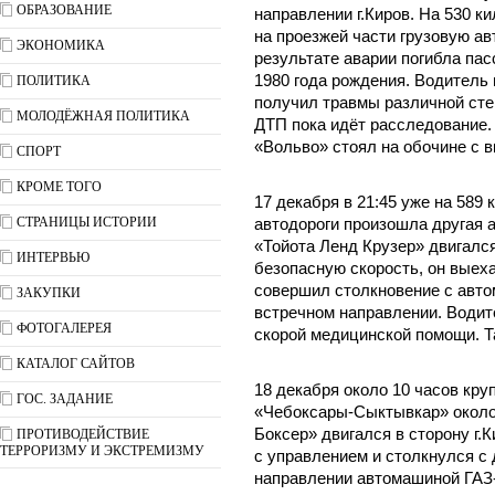
ОБРАЗОВАНИЕ
направлении г.Киров. На 530 к
на проезжей части грузовую а
ЭКОНОМИКА
результате аварии погибла па
1980 года рождения. Водитель 
ПОЛИТИКА
получил травмы различной сте
МОЛОДЁЖНАЯ ПОЛИТИКА
ДТП пока идёт расследование.
«Вольво» стоял на обочине с 
СПОРТ
КРОМЕ ТОГО
17 декабря в 21:45 уже на 589
СТРАНИЦЫ ИСТОРИИ
автодороги произошла другая 
«Тойота Ленд Крузер» двигалс
ИНТЕРВЬЮ
безопасную скорость, он выеха
совершил столкновение с авто
ЗАКУПКИ
встречном направлении. Водит
ФОТОГАЛЕРЕЯ
скорой медицинской помощи. Т
КАТАЛОГ САЙТОВ
18 декабря около 10 часов кр
ГОС. ЗАДАНИЕ
«Чебоксары-Сыктывкар» около
Боксер» двигался в сторону г.
ПРОТИВОДЕЙСТВИЕ
ТЕРРОРИЗМУ И ЭКСТРЕМИЗМУ
с управлением и столкнулся с
направлении автомашиной ГАЗ-