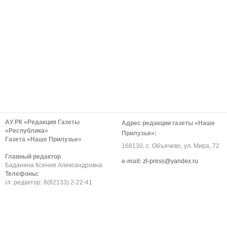
АУ РК «Редакция Газеты
Адрес редакции газеты «Наше
«Республика»
Прилузье»:
Газета «Наше Прилузье»
168130, с. Объячево, ул. Мира, 72
Главный редактор
е-mail:
zt-press@yandex.ru
Баданина Ксения Александровна
Телефоны:
гл. редактор: 8(82133) 2-22-41