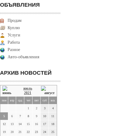
ОБЪЯВЛЕНИЯ
Продам
Куплю
Услуги
Работа
Разное
Авто-объявления
АРХИВ НОВОСТЕЙ
июль
2021
пон
втр
срд
чет
пят
суб
вск
1
2
3
4
5
6
7
8
9
10
11
12
13
14
15
16
17
18
19
20
21
22
23
24
25