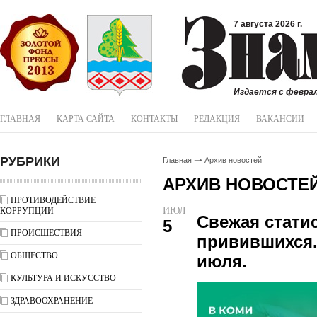
7 августа 2026 г.
Издается с феврал
ГЛАВНАЯ
КАРТА САЙТА
КОНТАКТЫ
РЕДАКЦИЯ
ВАКАНСИИ
РУБРИКИ
Главная
Архив новостей
АРХИВ НОВОСТЕ
ПРОТИВОДЕЙСТВИЕ
ИЮЛ
КОРРУПЦИИ
Свежая статис
5
ПРОИСШЕСТВИЯ
привившихся.
ОБЩЕСТВО
июля.
КУЛЬТУРА И ИСКУССТВО
ЗДРАВООХРАНЕНИЕ