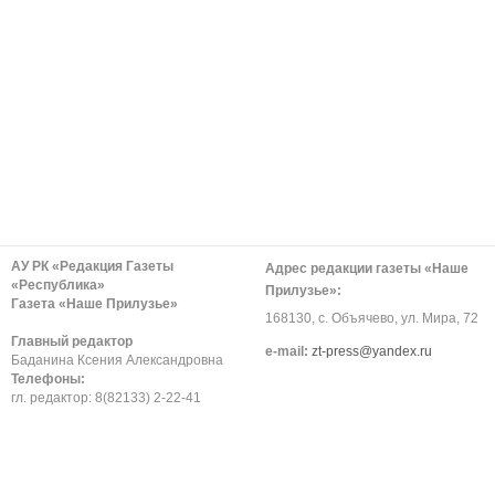
АУ РК «Редакция Газеты
Адрес редакции газеты «Наше
«Республика»
Прилузье»:
Газета «Наше Прилузье»
168130, с. Объячево, ул. Мира, 72
Главный редактор
е-mail:
zt-press@yandex.ru
Баданина Ксения Александровна
Телефоны:
гл. редактор: 8(82133) 2-22-41