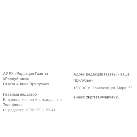
АУ РК «Редакция Газеты
Адрес редакции газеты «Наше
«Республика»
Прилузье»:
Газета «Наше Прилузье»
168130, с. Объячево, ул. Мира, 72
Главный редактор
е-mail:
zt-press@yandex.ru
Баданина Ксения Александровна
Телефоны:
гл. редактор: 8(82133) 2-22-41