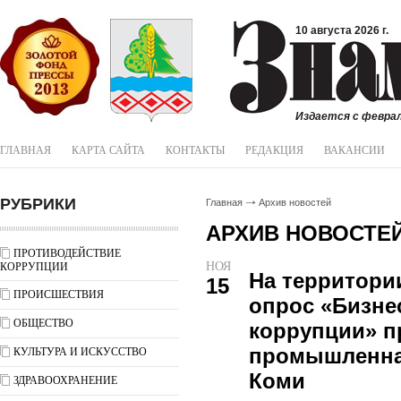
10 августа 2026 г.
Издается с феврал
ГЛАВНАЯ
КАРТА САЙТА
КОНТАКТЫ
РЕДАКЦИЯ
ВАКАНСИИ
РУБРИКИ
Главная
Архив новостей
АРХИВ НОВОСТЕ
ПРОТИВОДЕЙСТВИЕ
НОЯ
КОРРУПЦИИ
На территори
15
ПРОИСШЕСТВИЯ
опрос «Бизне
ОБЩЕСТВО
коррупции» п
промышленная
КУЛЬТУРА И ИСКУССТВО
Коми
ЗДРАВООХРАНЕНИЕ