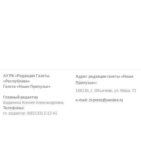
АУ РК «Редакция Газеты
Адрес редакции газеты «Наше
«Республика»
Прилузье»:
Газета «Наше Прилузье»
168130, с. Объячево, ул. Мира, 72
Главный редактор
е-mail:
zt-press@yandex.ru
Баданина Ксения Александровна
Телефоны:
гл. редактор: 8(82133) 2-22-41