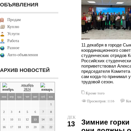
ОБЪЯВЛЕНИЯ
Продам
Куплю
Услуги
Работа
11 декабря в городе Сы
Разное
координационного совет
Авто-объявления
студенческих отрядов К
Российских студенчески
поприветствовал Алекс
АРХИВ НОВОСТЕЙ
председателя Комитета 
сам когда-то принимал 
трудовой сезон.
декабрь
2024
Кроме того
пон
втр
срд
чет
пят
суб
вск
Просмотров: 1116
Ком
1
2
3
4
5
6
7
8
ДЕК
9
10
11
12
13
14
15
Зимние горки 
13
16
17
18
19
20
21
22
они должны о