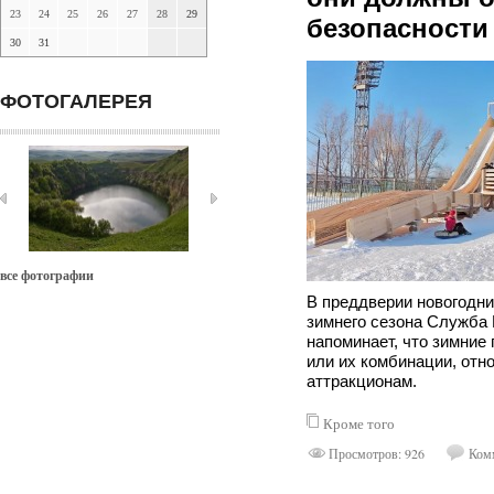
23
24
25
26
27
28
29
безопасности
30
31
ФОТОГАЛЕРЕЯ
все фотографии
В преддверии новогодни
зимнего сезона Служба
напоминает, что зимние 
или их комбинации, отн
аттракционам.
Кроме того
Просмотров: 926
Комм