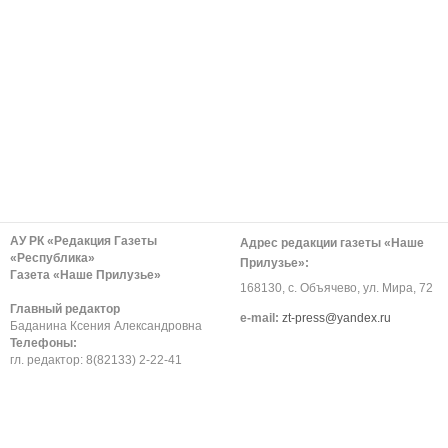
АУ РК «Редакция Газеты
Адрес редакции газеты «Наше
«Республика»
Прилузье»:
Газета «Наше Прилузье»
168130, с. Объячево, ул. Мира, 72
Главный редактор
е-mail:
zt-press@yandex.ru
Баданина Ксения Александровна
Телефоны:
гл. редактор: 8(82133) 2-22-41