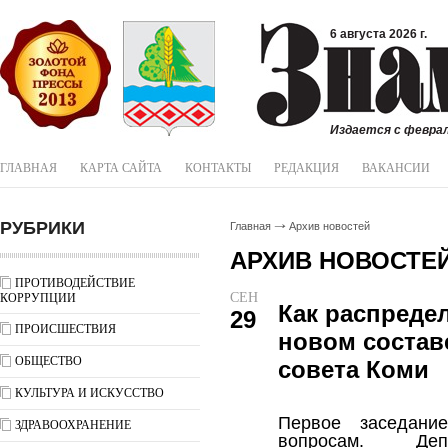
6 августа 2026 г.
Издается с феврал
ГЛАВНАЯ
КАРТА САЙТА
КОНТАКТЫ
РЕДАКЦИЯ
ВАКАНСИИ
РУБРИКИ
Главная
Архив новостей
АРХИВ НОВОСТЕ
ПРОТИВОДЕЙСТВИЕ
СЕН
КОРРУПЦИИ
Как распреде
29
ПРОИСШЕСТВИЯ
новом состав
ОБЩЕСТВО
совета Коми
КУЛЬТУРА И ИСКУССТВО
Первое заседани
ЗДРАВООХРАНЕНИЕ
вопросам. Де