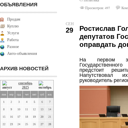
Политика
ОБЪЯВЛЕНИЯ
Просмотров: 497
Комм
Продам
СЕН
Куплю
Ростислав Го
29
Услуги
депутатов Го
Работа
оправдать до
Разное
Авто-объявления
На первом за
Государственного
АРХИВ НОВОСТЕЙ
предстоит решит
Напутствовал 
руководитель регио
сентябрь
2025
пон
втр
срд
чет
пят
суб
вск
1
2
3
4
5
6
7
8
9
10
11
12
13
14
15
16
17
18
19
20
21
22
23
24
25
26
27
28