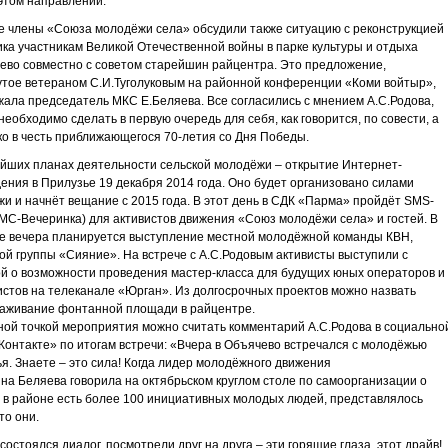
этом направлении.
 члены «Союза молодёжи села» обсудили также ситуацию с реконструкцией
ка участникам Великой Отечественной войны в парке культуры и отдыха
ево совместно с советом старейшин райцентра. Это предложение,
тое ветераном С.И.Туголуковым на районной конференции «Коми войтыр»,
ала председатель МКС Е.Беляева. Все согласились с мнением А.С.Родова,
 необходимо сделать в первую очередь для себя, как говорится, по совести, а
ко в честь приближающегося 70-летия со Дня Победы.
йших планах деятельности сельской молодёжи – открытие Интернет-
ения в Прилузье 19 декабря 2014 года. Оно будет организовано силами
и и начнёт вещание с 2015 года. В этот день в СДК «Парма» пройдёт SMS-
СМС-Вечеринка) для активистов движения «Союз молодёжи села» и гостей. В
 вечера планируется выступление местной молодёжной команды КВН,
ой группы «Сияние». На встрече с А.С.Родовым активисты выступили с
й о возможности проведения мастер-класса для будущих юных операторов и
стов на телеканале «Юрган». Из долгосрочных проектов можно назвать
аживание фонтанной площади в райцентре.
ой точкой мероприятия можно считать комментарий А.С.Родова в социально
Контакте» по итогам встречи: «Вчера в Объячево встречался с молодёжью
я. Знаете – это сила! Когда лидер молодёжного движения
на Беляева говорила на октябрьском круглом столе по самоорганизации о
о в районе есть более 100 инициативных молодых людей, представлялось
кто они.
 состоялся диалог, посмотрели друг на друга – эти горящие глаза, этот драйв!