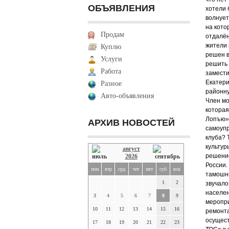
ОБЪЯВЛЕНИЯ
хотели 
волнует
на кото
Продам
отдалён
жители 
Куплю
решен в
Услуги
решить 
Работа
замести
Екатери
Разное
районну
Авто-объявления
Член мо
котора
Лопъю»,
АРХИВ НОВОСТЕЙ
самоупр
клуба? 
культур
август
решение
2026
России.
пон
втр
срд
чет
пят
суб
вск
тамошни
1
2
звучало
населен
3
4
5
6
7
8
9
меропри
10
11
12
13
14
15
16
ремонта
осущест
17
18
19
20
21
22
23