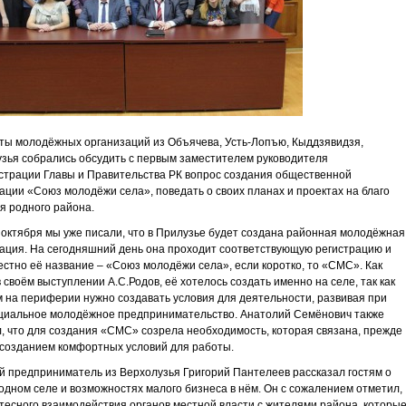
ты молодёжных организаций из Объячева, Усть-Лопъю, Кыддзявидзя,
зья собрались обсудить с первым заместителем руководителя
трации Главы и Правительства РК вопрос создания общественной
ации «Союз молодёжи села», поведать о своих планах и проектах на благо
я родного района.
 октября мы уже писали, что в Прилузье будет создана районная молодёжная
ация. На сегодняшний день она проходит соответствующую регистрацию и
естно её название – «Союз молодёжи села», если коротко, то «СМС». Как
в своём выступлении А.С.Родов, её хотелось создать именно на селе, так как
 на периферии нужно создавать условия для деятельности, развивая при
циальное молодёжное предпринимательство. Анатолий Семёнович также
, что для создания «СМС» созрела необходимость, которая связана, прежде
с созданием комфортных условий для работы.
 предприниматель из Верхолузья Григорий Пантелеев рассказал гостям о
одном селе и возможностях малого бизнеса в нём. Он с сожалением отметил,
 тесного взаимодействия органов местной власти с жителями района, которы