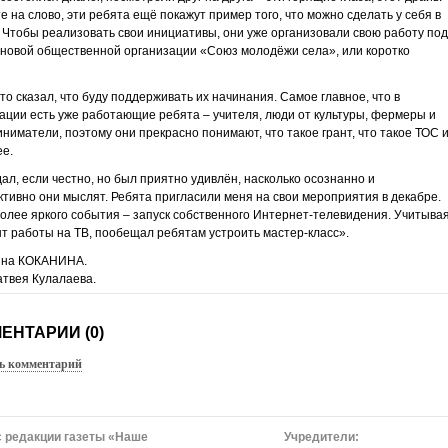
е на слово, эти ребята ещё покажут пример того, что можно сделать у себя в
 Чтобы реализовать свои инициативы, они уже организовали свою работу под
новой общественной организации «Союз молодёжи села», или коротко
то сказал, что буду поддерживать их начинания. Самое главное, что в
ации есть уже работающие ребята – учителя, люди от культуры, фермеры и
ниматели, поэтому они прекрасно понимают, что такое грант, что такое ТОС 
ее.
ал, если честно, но был приятно удивлён, насколько осознанно и
ктивно они мыслят. Ребята пригласили меня на свои мероприятия в декабре.
олее яркого события – запуск собственного Интернет-телевидения. Учитыва
т работы на ТВ, пообещал ребятам устроить мастер-класс».
ина КОКАНИНА.
атвея Кулалаева.
ЕНТАРИИ (0)
ь комментарий
 редакции газеты «Наше
Учредители: