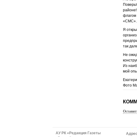
Поверьт
районе!
флагом 
«СМС».
Я откры
организ
предпри
так дал
Не ожид
констру
Из наиб
мой опы
Екатер
Фото М
КОММ
Оставит
АУ РК «Редакция Газеты
Адрес