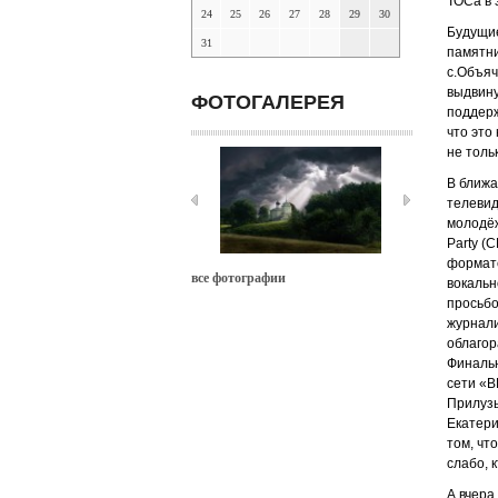
ТОСа в 
24
25
26
27
28
29
30
Будущие
31
памятни
с.Объяч
выдвину
ФОТОГАЛЕРЕЯ
поддерж
что это
не толь
В ближа
телевид
молодёж
Party (
формате
все фотографии
вокальн
просьбо
журнали
облагор
Финальн
сети «В
Прилузь
Екатери
том, чт
слабо, 
А вчера