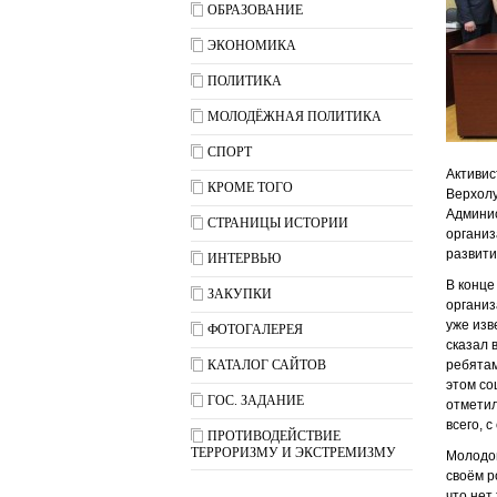
ОБРАЗОВАНИЕ
ЭКОНОМИКА
ПОЛИТИКА
МОЛОДЁЖНАЯ ПОЛИТИКА
СПОРТ
Активис
КРОМЕ ТОГО
Верхолу
Админис
СТРАНИЦЫ ИСТОРИИ
организ
развити
ИНТЕРВЬЮ
В конце
ЗАКУПКИ
организ
уже изв
ФОТОГАЛЕРЕЯ
сказал 
КАТАЛОГ САЙТОВ
ребятам
этом со
ГОС. ЗАДАНИЕ
отметил
всего, 
ПРОТИВОДЕЙСТВИЕ
ТЕРРОРИЗМУ И ЭКСТРЕМИЗМУ
Молодой
своём р
что нет