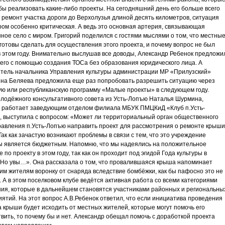
бы реализовать какие-либо проекты. На сегодняшний день его больше всего
 ремонт участка дороги до Верхолузья длиной десять километров, ситуация
ром особенно критическая. А ведь это основная артерия, связывающая
ное село с миром. Григорий поделился с гостями мыслями о том, что местны
готовы сделать для осуществления этого проекта, и почему вопрос не был
 этом году. Внимательно выслушав все доводы, Александр Ребенок предложи
его с помощью создания ТОСа без образования юридического лица. А
тель начальника Управления культуры администрации МР «Прилузский»
на Беляева предложила еще раз попробовать разрешить ситуацию через
ю или республиканскую программу «Малые проекты» в следующем году.
лодёжного консультативного совета из Усть-Лопъю Наталья Шурмина,
я работает заведующим отделом филиала МБУК ПМЦКиД «Клуб п.Усть-
 выступила с вопросом: «Может ли территориальный орган общественного
авления п.Усть-Лопъю направить проект для рассмотрения о ремонте крыши
Так как зачастую возникают проблемы в связи с тем, что это учреждение
ы является бюджетным. Напомню, что мы надеялись на положительное
 по проекту в этом году, так как он проходит под эгидой Года культуры в
 Но увы…». Она рассказала о том, что провалившаяся крыша напоминает
м жителям воронку от снаряда вследствие бомбёжки, как бы пафосно это не
. А в этом поселковом клубе ведётся активная работа со всеми категориями
ия, которые в дальнейшем становятся участниками районных и региональны
ятий. На этот вопрос А.В.Ребенок ответил, что если инициатива проведения
 крыши будет исходить от местных жителей, которые могут помочь его
вить, то почему бы и нет. Александр обещал помочь с доработкой проекта