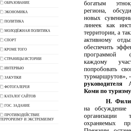
богатым этнок
ОБРАЗОВАНИЕ
региона, обсуд
ЭКОНОМИКА
новых сувенирн
ПОЛИТИКА
линеек как инс
МОЛОДЁЖНАЯ ПОЛИТИКА
территории, а та
активному отд
СПОРТ
обеспечить эффе
КРОМЕ ТОГО
программой ф
СТРАНИЦЫ ИСТОРИИ
каждому учас
попробовать св
ИНТЕРВЬЮ
турмаршрутов», 
ЗАКУПКИ
руководителя 
ФОТОГАЛЕРЕЯ
Коми по туризм
КАТАЛОГ САЙТОВ
Н. Фили
ГОС. ЗАДАНИЕ
на обсуждение 
организации
ПРОТИВОДЕЙСТВИЕ
ТЕРРОРИЗМУ И ЭКСТРЕМИЗМУ
охраняемых пр
Прежним остан