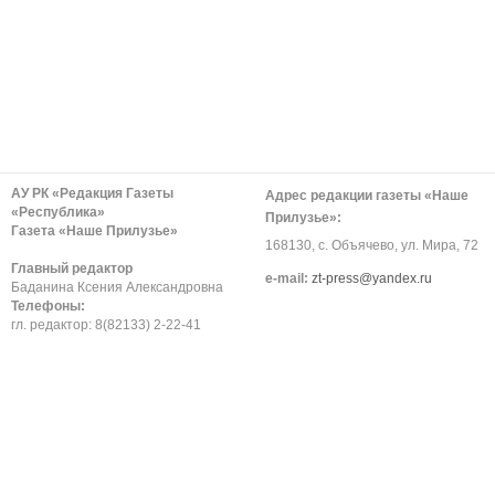
АУ РК «Редакция Газеты
Адрес редакции газеты «Наше
«Республика»
Прилузье»:
Газета «Наше Прилузье»
168130, с. Объячево, ул. Мира, 72
Главный редактор
е-mail:
zt-press@yandex.ru
Баданина Ксения Александровна
Телефоны:
гл. редактор: 8(82133) 2-22-41