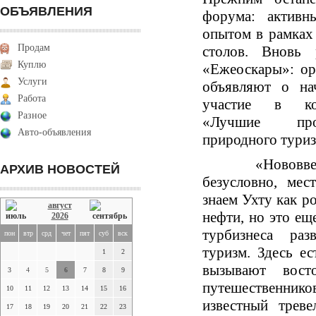
ОБЪЯВЛЕНИЯ
форума: активн
опытом в рамках
Продам
столов. Вновь 
Куплю
«Ежеоскары»: ор
Услуги
объявляют о на
Работа
участие в ко
Разное
«Лучшие про
Авто-объявления
природного туриз
«Нововве
АРХИВ НОВОСТЕЙ
безусловно, мес
знаем Ухту как р
август
нефти, но это ещ
2026
турбизнеса разв
пон
втр
срд
чет
пят
суб
вск
туризм. Здесь ес
1
2
вызывают вос
3
4
5
6
7
8
9
путешественни
10
11
12
13
14
15
16
известный трев
17
18
19
20
21
22
23