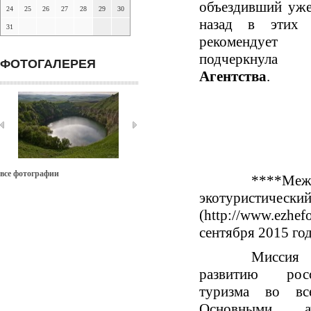
объездивший уже
24
25
26
27
28
29
30
назад в этих
31
рекомендует
подчеркнул
ФОТОГАЛЕРЕЯ
Агентства
.
все фотографии
****Меж
экотуристич
(http://www.ezh
сентября 2015 год
Миссия 
развитию рос
туризма во вс
Основными а