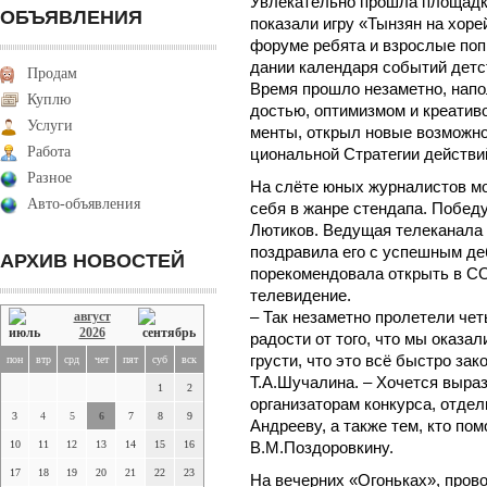
Увлекательно прошла площадк
ОБЪЯВЛЕНИЯ
показали игру «Тынзян на хор
форуме ре­бята и взрос­лые поп­р
да­нии ка­лен­да­ря со­бытий детс­
Продам
Вре­мя прош­ло не­замет­но, на­по
Куплю
достью, оп­ти­миз­мом и кре­ати­
Услуги
мен­ты, отк­рыл но­вые воз­можно
Работа
ци­ональ­ной Стра­тегии дей­ствий
Разное
На слёте юных журналистов м
Авто-объявления
себя в жанре стендапа. Побед
Лютиков. Ведущая телеканала
поздравила его с успешным де
АРХИВ НОВОСТЕЙ
порекомендовала открыть в С
телевидение.
август
– Так незаметно пролетели че
2026
радости от того, что мы оказал
грусти, что это всё быстро зак
пон
втр
срд
чет
пят
суб
вск
Т.А.Шучалина. – Хочется выра
1
2
организаторам конкурса, отде
3
4
5
6
7
8
9
Андрееву, а также тем, кто по
10
11
12
13
14
15
16
В.М.Поздоровкину.
17
18
19
20
21
22
23
На вечерних «Огоньках», пров