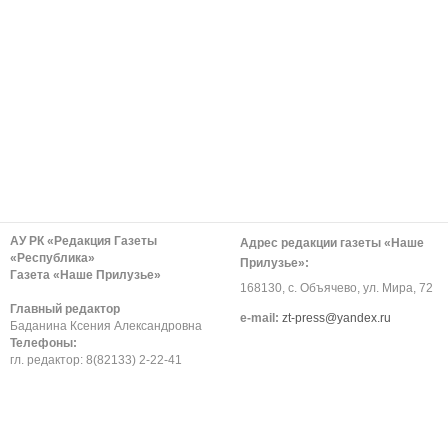
АУ РК «Редакция Газеты
Адрес редакции газеты «Наше
«Республика»
Прилузье»:
Газета «Наше Прилузье»
168130, с. Объячево, ул. Мира, 72
Главный редактор
е-mail:
zt-press@yandex.ru
Баданина Ксения Александровна
Телефоны:
гл. редактор: 8(82133) 2-22-41