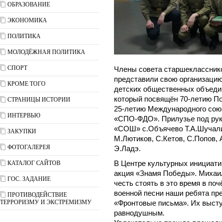
ОБРАЗОВАНИЕ
ЭКОНОМИКА
ПОЛИТИКА
МОЛОДЁЖНАЯ ПОЛИТИКА
СПОРТ
Члены совета старшеклассник
представили свою организаци
КРОМЕ ТОГО
детских общественных объедин
который посвящён 70-летию По
СТРАНИЦЫ ИСТОРИИ
25-летию Международного сою
ИНТЕРВЬЮ
«СПО-ФДО». Прилузье под ру
«СОШ» с.Объячево Т.А.Шучали
ЗАКУПКИ
М.Лютиков, С.Кетов, С.Попов, 
ФОТОГАЛЕРЕЯ
Э.Ладэ.
КАТАЛОГ САЙТОВ
В Центре культурных инициати
акция «Знамя Победы». Михаи
ГОС. ЗАДАНИЕ
честь стоять в это время в поч
военной песни наши ребята пр
ПРОТИВОДЕЙСТВИЕ
ТЕРРОРИЗМУ И ЭКСТРЕМИЗМУ
«Фронтовые письма». Их высту
равнодушным.