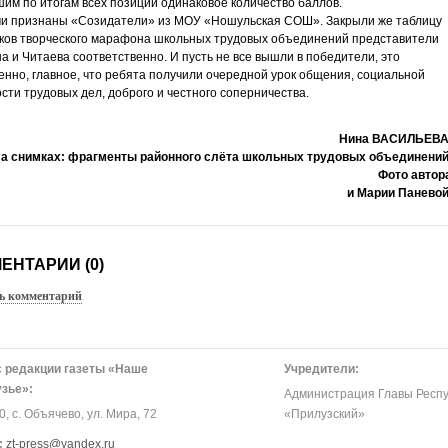
им по итогам всех позиций одинаковое количество баллов.
ми признаны «Созидатели» из МОУ «Ношульская СОШ». Закрыли же таблицу
ков творческого марафона школьных трудовых объединений представители
 и Читаева соответственно. И пусть не все вышли в победители, это
енно, главное, что ребята получили очередной урок общения, социальной
сти трудовых дел, доброго и честного соперничества.
Нина ВАСИЛЬЕВА
а снимках: фрагменты районного слёта школьных трудовых объединений
Фото автор
и Марии Паневой
ЕНТАРИИ (0)
ь комментарий
 редакции газеты «Наше
Учредители:
зье»:
Администрация Главы Респу
, с. Объячево, ул. Мира, 72
«Прилузский»
:
zt-press@yandex.ru