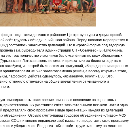
 фонд» - под таким девизом в районном Центре культуры и досуга прошёл
ой слёт трудовых объединений школ района. Перед началом мероприятия в
КиД состоялось знакомство делегаций. Его в игровой форме под задорную
провела зам. руководителя администрации СП «Объячево» В.Н.Лузянина.
 на этот раз количество участников было усечённым по ряду объективных
(Гурьевская и Летская школы не смогли приехать из-за болезни водителя
го автобуса), и настрой был несколько притухший, ибо ряд организационных
в организаторами не был заблаговременно решён, а посему открытие этого,
ь бы, пафосного, действа сдвинулось, как минимум, минут на 30. Это,
енно, отложило отпечаток на общие впечатления от увиденного и
нного.
ую приподнятость в настроение привнесло появление на сцене юных
в, приветствовавших участников слёта зажигательными песнями. Затем одна
ой представляли свою программу в виде презентации каждая из делегаций
ых объединений. Отрыло смотр-парад трудовое объединение «Лидер» МОУ
вская СОШ» и вполне оправдало своё название, представив свою программу
ельно и убедительно. Его девиз - «Кто любит трудиться, тому на месте не