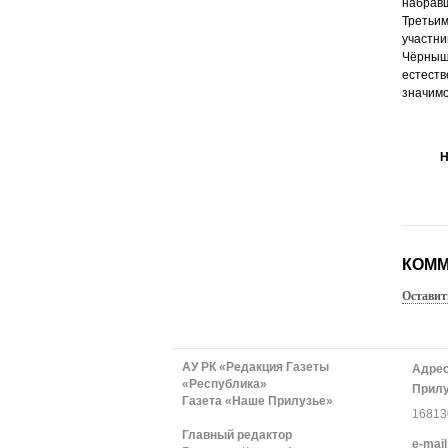
набравш
Третьи
участни
Чёрныша
естеств
значимо
Н
КОММ
Оставит
АУ РК «Редакция Газеты
Адрес
«Республика»
Прилу
Газета «Наше Прилузье»
168130
Главный редактор
е-mail