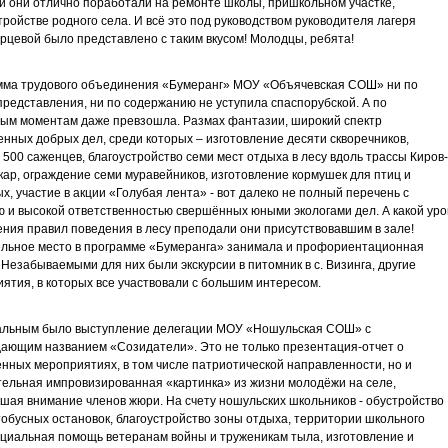
и они отлично поработали на ремонте школы, пришкольном участке,
тройстве родного села. И всё это под руководством руководителя лагеря
рцевой было представлено с таким вкусом! Молодцы, ребята!
мма трудового объединения «Бумеранг» МОУ «Объячевская СОШ» ни по
редставления, ни по содержанию не уступила спаспорубской. А по
ым моментам даже превзошла. Размах фантазии, широкий спектр
нных добрых дел, среди которых – изготовление десяти скворечников,
 500 саженцев, благоустройство семи мест отдыха в лесу вдоль трассы Киров-
ар, ограждение семи муравейников, изготовление кормушек для птиц и
х, участие в акции «Голубая лента» - вот далеко не полный перечень с
 и высокой ответственностью свершённых юными экологами дел. А какой уро
ния правил поведения в лесу преподали они присутствовавшим в зале!
льное место в программе «Бумеранга» занимала и профориентационная
 Незабываемыми для них были экскурсии в питомник в с. Визинга, другие
ятия, в которых все участвовали с большим интересом.
альным было выступление делегации МОУ «Ношульская СОШ» с
ающим названием «Созидатели». Это не только презентация-отчет о
нных мероприятиях, в том числе патриотической направленности, но и
ельная импровизированная «картинка» из жизни молодёжи на селе,
шая внимание членов жюри. На счету ношульских школьников - обустройство
тобусных остановок, благоустройство зоны отдыха, территории школьного
оциальная помощь ветеранам войны и труженикам тыла, изготовление и