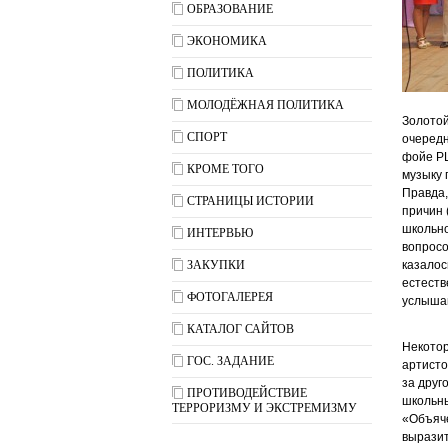
ОБРАЗОВАНИЕ
ЭКОНОМИКА
ПОЛИТИКА
МОЛОДЁЖНАЯ ПОЛИТИКА
Золотой
СПОРТ
очередн
фойе РЦ
КРОМЕ ТОГО
музыку 
Правда,
СТРАНИЦЫ ИСТОРИИ
причин 
школьно
ИНТЕРВЬЮ
вопросо
ЗАКУПКИ
казалос
естеств
ФОТОГАЛЕРЕЯ
услыша
КАТАЛОГ САЙТОВ
Некотор
ГОС. ЗАДАНИЕ
артисто
за друг
ПРОТИВОДЕЙСТВИЕ
школьн
ТЕРРОРИЗМУ И ЭКСТРЕМИЗМУ
«Объяче
выразит