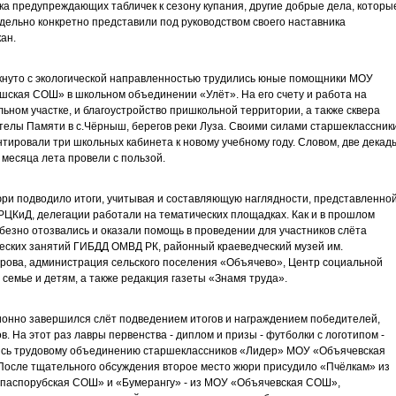
ка предупреждающих табличек к сезону купания, другие добрые дела, которы
дельно конкретно представили под руководством своего наставника
ан.
нуто с экологической направленностью трудились юные помощники МОУ
ская СОШ» в школьном объединении «Улёт». На его счету и работа на
ьном участке, и благоустройство пришкольной территории, а также сквера
стелы Памяти в с.Чёрныш, берегов реки Луза. Своими силами старшеклассник
тировали три школьных кабинета к новому учебному году. Словом, две декад
 месяца лета провели с пользой.
ри подводило итоги, учитывая и составляющую наглядности, представленно
РЦКиД, делегации работали на тематических площадках. Как и в прошлом
юбезно отозвались и оказали помощь в проведении для участников слёта
еских занятий ГИБДД ОМВД РК, районный краеведческий музей им.
рова, администрация сельского поселения «Объячево», Центр социальной
семье и детям, а также редакция газеты «Знамя труда».
онно завершился слёт подведением итогов и награждением победителей,
в. На этот раз лавры первенства - диплом и призы - футболки с логотипом -
ись трудовому объединению старшеклассников «Лидер» МОУ «Объячевская
осле тщательного обсуждения второе место жюри присудило «Пчёлкам» из
паспорубская СОШ» и «Бумерангу» - из МОУ «Объячевская СОШ»,