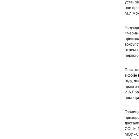
установ
они пре
М.И.Мок
Подчёрк
«Чёрныш
пришкол
вокруг 
отремон
первого
Пока жю
в фойе 
году, л
практич
И.А.Ябо
помощи 
Традици
призёро
достал
СОШ». П
МОУ «С