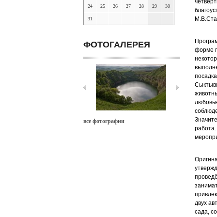
четверт
24
25
26
27
28
29
30
благоус
М.В.Ста
31
Програ
ФОТОГАЛЕРЕЯ
форме п
некотор
выполне
посадка
Сыктывк
животны
любовью
соблюде
Значите
все фотографии
работа.
меропри
Оригин
утвержд
проведё
занимат
привлек
двух ав
сада, с