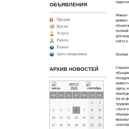
сидится
ОБЪЯВЛЕНИЯ
Ремонт 
Продам
ремонт 
объекта
Куплю
полный 
Услуги
для род
Работа
слёту о
Разное
Авто-объявления
Особая 
Серьёзн
АРХИВ НОВОСТЕЙ
объедин
посадок
невест»
август
2026
здесь, 
преподн
пон
втр
срд
чет
пят
суб
вск
На их ф
1
2
трудово
«Хотя п
3
4
5
6
7
8
9
обыгран
10
11
12
13
14
15
16
музыкал
спаспор
17
18
19
20
21
22
23