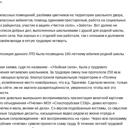
».
классных помещений, разбивка цветников на территории школьного двора,
классных кабинетов, помощь одиноким престарелым, работа на социальных
х райцентра, участие в акциях «Чистое село», «Забота». Вот далеко не
список добрых дел, выполненных школьниками с душой для родной школы,
ного села. Как хорошо и с отдачей они работали, так с огоньком и доложили
 своём вкладе в пятую трудовую четверть.
позиция данного ЛТО была посвящена 160-летнему юбилею родной школы.
ая заявка, судя по названию - «Убойная сила», была у трудового
ения читаевских школьников. За трудовую смену они пропололи 250 кв.м.
 овощных культур, благоустроили пришкольную территорию и «Поляну
, излюбленное место новобрачных, что в д. Тарачёво. Сделали многое, только
на слёте, им не хватило раскрепощённости, уверенности, чтобы всё это
ести.
оне довольно выигрышно воспринималась презентация визитной карточки
го объединения «Пчёлки» МОУ «Спаспорубская СОШ», девиз которого -
чёлка и мала, велики её дела». Со вкусом подобранные костюмы, со смыслом
ные трудовые десанты, насыщенные видео рядом из жизни отряда и
ьным сопровождением - всё воспринималось на «ура». Через всю программу
убские «пчёлки» сумели пронести славу труду. В течение летней трудовой