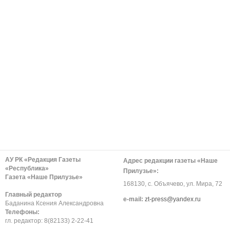
АУ РК «Редакция Газеты
Адрес редакции газеты «Наше
«Республика»
Прилузье»:
Газета «Наше Прилузье»
168130, с. Объячево, ул. Мира, 72
Главный редактор
е-mail:
zt-press@yandex.ru
Баданина Ксения Александровна
Телефоны:
гл. редактор: 8(82133) 2-22-41