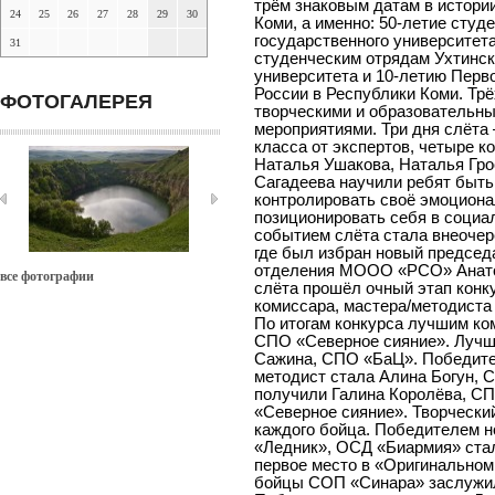
трём знаковым датам в истори
24
25
26
27
28
29
30
Коми, а именно: 50-летие сту
государственного университет
31
студенческим отрядам Ухтинск
университета и 10-летию Перв
России в Республики Коми. Тр
ФОТОГАЛЕРЕЯ
творческими и образовательн
мероприятиями. Три дня слёта
класса от экспертов, четыре к
Наталья Ушакова, Наталья Гро
Сагадеева научили ребят быт
контролировать своё эмоциона
позиционировать себя в социа
событием слёта стала внеочер
где был избран новый председ
отделения МООО «РСО» Анатол
все фотографии
слёта прошёл очный этап конк
комиссара, мастера/методиста 
По итогам конкурса лучшим ко
СПО «Северное сияние». Лучш
Сажина, СПО «БаЦ». Победите
методист стала Алина Богун, 
получили Галина Королёва, С
«Северное сияние». Творчески
каждого бойца. Победителем 
«Ледник», ОСД «Биармия» ста
первое место в «Оригинально
бойцы СОП «Синара» заслужил