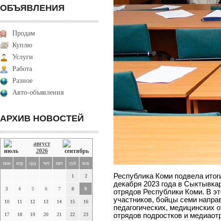
ОБЪЯВЛЕНИЯ
Продам
Куплю
Услуги
Работа
Разное
Авто-объявления
АРХИВ НОВОСТЕЙ
август
2026
пон
втр
срд
чет
пят
суб
вск
Республика Коми подвела итоги
1
2
декабря 2023 года в Сыктывка
3
4
5
6
7
8
9
отрядов Республики Коми. В эт
участников, бойцы семи напра
10
11
12
13
14
15
16
педагогических, медицинских о
17
18
19
20
21
22
23
отрядов подростков и медиаот