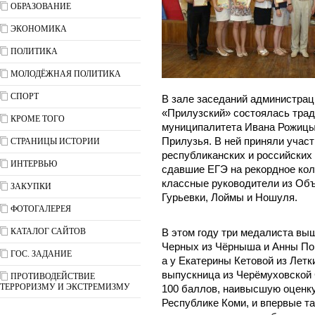
ОБРАЗОВАНИЕ
ЭКОНОМИКА
ПОЛИТИКА
МОЛОДЁЖНАЯ ПОЛИТИКА
СПОРТ
В зале заседаний администрац
«Прилузский» состоялась трад
КРОМЕ ТОГО
муниципалитета Ивана Рожицы
Прилузья. В ней приняли учас
СТРАНИЦЫ ИСТОРИИ
республиканских и российских 
ИНТЕРВЬЮ
сдавшие ЕГЭ на рекордное кол
классные руководители из Объ
ЗАКУПКИ
Гурьевки, Лоймы и Ношуля.
ФОТОГАЛЕРЕЯ
КАТАЛОГ САЙТОВ
В этом году три медалиста вы
Черных из Чёрныша и Анны По
ГОС. ЗАДАНИЕ
а у Екатерины Кетовой из Летк
выпускница из Черёмуховской
ПРОТИВОДЕЙСТВИЕ
ТЕРРОРИЗМУ И ЭКСТРЕМИЗМУ
100 баллов, наивысшую оценку
Республике Коми, и впервые та