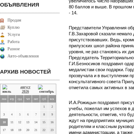
увеличилось число набравших 
ОБЪЯВЛЕНИЯ
80 баллов и выше. В прошлом г
- 14.
Продам
Куплю
Представители Управления обр
Г.В.Захаровой сказали немало
Услуги
присутствовавших. Ведь, кром
Работа
прилузских школ района принял
Разное
уровня, не раз становясь их д
Авто-объявления
Председатель Территориально
Г.И.Безносиков поздравил ода
медалистам свои подарки. Гор
АРХИВ НОВОСТЕЙ
прозвучала и в выступлении 
консультативного совета Прилу
август
отметила самых активных в за
2026
пон
втр
срд
чет
пят
суб
вск
И.А.Рожицын поздравил прису
1
2
учебы, пожелал им успехов в
деятельности, отметив, что б
3
4
5
6
7
8
9
ждут на предприятиях муницип
10
11
12
13
14
15
16
родителям и классным руково
17
18
19
20
21
22
23
имени администрации, а также