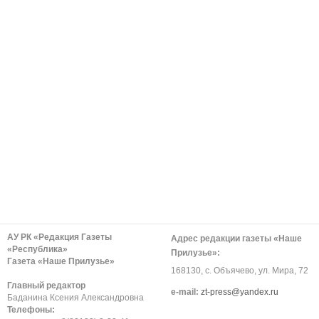
АУ РК «Редакция Газеты
Адрес редакции газеты «Наше
«Республика»
Прилузье»:
Газета «Наше Прилузье»
168130, с. Объячево, ул. Мира, 72
Главный редактор
е-mail:
zt-press@yandex.ru
Баданина Ксения Александровна
Телефоны: