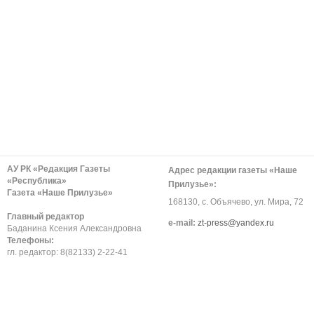
АУ РК «Редакция Газеты
Адрес редакции газеты «Наше
«Республика»
Прилузье»:
Газета «Наше Прилузье»
168130, с. Объячево, ул. Мира, 72
Главный редактор
е-mail:
zt-press@yandex.ru
Баданина Ксения Александровна
Телефоны:
гл. редактор: 8(82133) 2-22-41