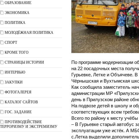
ОБРАЗОВАНИЕ
ЭКОНОМИКА
ПОЛИТИКА
МОЛОДЁЖНАЯ ПОЛИТИКА
СПОРТ
КРОМЕ ТОГО
По программе модернизации о
СТРАНИЦЫ ИСТОРИИ
на 22 посадочных места получ
ИНТЕРВЬЮ
Гурьевке, Летке и Объячеве. 
Чёрнышская и Вухтымская шк
ЗАКУПКИ
Как сообщила заместитель на
ФОТОГАЛЕРЕЯ
администрации МР «Прилузски
день в Прилузском районе обн
КАТАЛОГ САЙТОВ
На подвозе детей в школу и об
соответствующих всем требова
ГОС. ЗАДАНИЕ
Всего по району к месту учёбы
ПРОТИВОДЕЙСТВИЕ
– В Гурьевке старый автобус за
ТЕРРОРИЗМУ И ЭКСТРЕМИЗМУ
эксплуатации уже истёк. А 
с.Летка выделили дополнитель