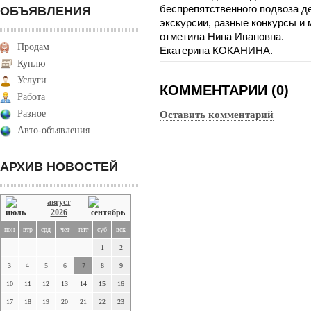
беспрепятственного подвоза де
ОБЪЯВЛЕНИЯ
экскурсии, разные конкурсы и 
отметила Нина Ивановна.
Продам
Екатерина КОКАНИНА.
Куплю
Услуги
КОММЕНТАРИИ (0)
Работа
Разное
Оставить комментарий
Авто-объявления
АРХИВ НОВОСТЕЙ
август
2026
пон
втр
срд
чет
пят
суб
вск
1
2
3
4
5
6
7
8
9
10
11
12
13
14
15
16
17
18
19
20
21
22
23