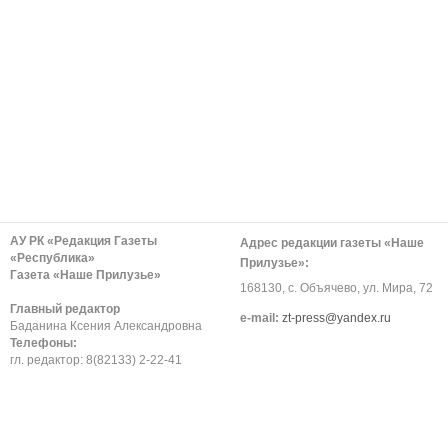
АУ РК «Редакция Газеты
Адрес редакции газеты «Наше
«Республика»
Прилузье»:
Газета «Наше Прилузье»
168130, с. Объячево, ул. Мира, 72
Главный редактор
е-mail:
zt-press@yandex.ru
Баданина Ксения Александровна
Телефоны:
гл. редактор: 8(82133) 2-22-41