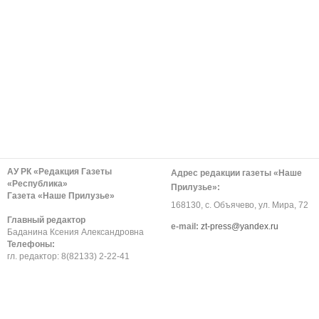
АУ РК «Редакция Газеты
Адрес редакции газеты «Наше
«Республика»
Прилузье»:
Газета «Наше Прилузье»
168130, с. Объячево, ул. Мира, 72
Главный редактор
е-mail:
zt-press@yandex.ru
Баданина Ксения Александровна
Телефоны:
гл. редактор: 8(82133) 2-22-41