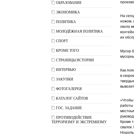
произво
ОБРАЗОВАНИЕ
ЭКОНОМИКА
На сего
ножом, 
ПОЛИТИКА
около м
МОЛОДЁЖНАЯ ПОЛИТИКА
контейн
их обсл
СПОРТ
КРОМЕ ТОГО
Мусор б
мусорны
СТРАНИЦЫ ИСТОРИИ
ИНТЕРВЬЮ
Как поя
в скоро
ЗАКУПКИ
твердые
вывозит
ФОТОГАЛЕРЕЯ
КАТАЛОГ САЙТОВ
«Чтобы 
работы 
ГОС. ЗАДАНИЕ
местным
руковод
ПРОТИВОДЕЙСТВИЕ
Кроме т
ТЕРРОРИЗМУ И ЭКСТРЕМИЗМУ
свалок.
Ношуль 