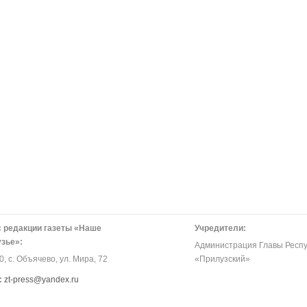
 редакции газеты «Наше
Учредители:
зье»:
Администрация Главы Респу
, с. Объячево, ул. Мира, 72
«Прилузский»
:
zt-press@yandex.ru