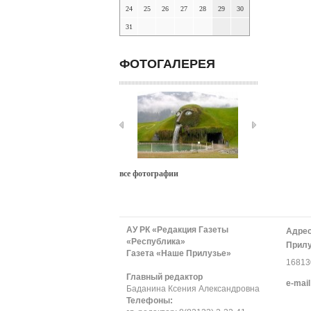
24
25
26
27
28
29
30
31
ФОТОГАЛЕРЕЯ
все фотографии
АУ РК «Редакция Газеты
Адрес
«Республика»
Прилу
Газета «Наше Прилузье»
168130
Главный редактор
е-mail
Баданина Ксения Александровна
Телефоны: