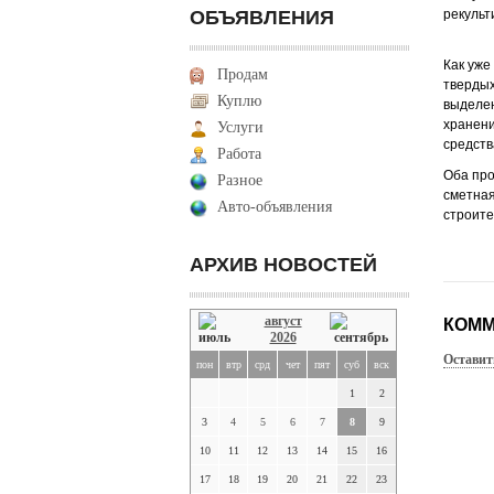
ОБЪЯВЛЕНИЯ
рекульт
Как уже
Продам
твердых
Куплю
выделен
хранени
Услуги
средств
Работа
Оба про
Разное
сметная
Авто-объявления
строите
АРХИВ НОВОСТЕЙ
август
КОММ
2026
Оставит
пон
втр
срд
чет
пят
суб
вск
1
2
3
4
5
6
7
8
9
10
11
12
13
14
15
16
17
18
19
20
21
22
23