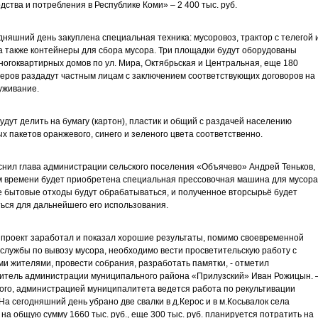
дства и потребления в Республике Коми» – 2 400 тыс. руб.
дняшний день закуплена специальная техника: мусоровоз, трактор с телегой 
а также контейнеры для сбора мусора. Три площадки будут оборудованы
ногоквартирных домов по ул. Мира, Октябрьская и Центральная, еще 180
еров раздадут частным лицам с заключением соответствующих договоров на
уживание.
удут делить на бумагу (картон), пластик и общий с раздачей населению
х пакетов оранжевого, синего и зеленого цвета соответственно.
снил глава администрации сельского поселения «Объячево» Андрей Теньков,
м времени будет приобретена специальная прессовочная машина для мусора
 бытовые отходы будут обрабатываться, и полученное вторсырьё будет
ься для дальнейшего его использования.
проект заработал и показал хорошие результаты, помимо своевременной
службы по вывозу мусора, необходимо вести просветительскую работу с
и жителями, провести собрания, разработать памятки, - отметил
итель администрации муниципального района «Прилузский» Иван Рожицын. 
ого, администрацией муниципалитета ведется работа по рекультивации
 На сегодняшний день убрано две свалки в д.Керос и в м.Косьвалок села
на общую сумму 1660 тыс. руб., еще 300 тыс. руб. планируется потратить на