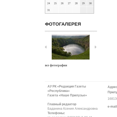
24
25
26
27
28
29
30
31
ФОТОГАЛЕРЕЯ
все фотографии
АУ РК «Редакция Газеты
Адрес
«Республика»
Прилу
Газета «Наше Прилузье»
168130
Главный редактор
е-mail
Баданина Ксения Александровна
Телефоны: