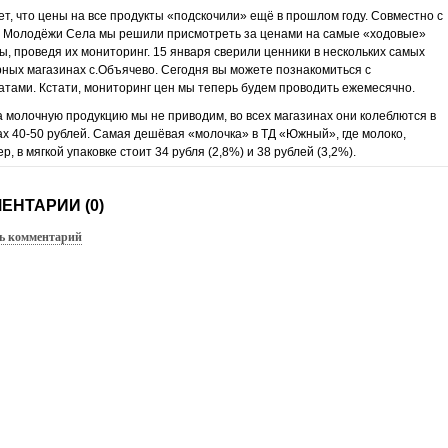
ет, что цены на все продукты «подскочили» ещё в прошлом году. Совместно с
 Молодёжи Села мы решили присмотреть за ценами на самые «ходовые»
ы, проведя их мониторинг. 15 января сверили ценники в нескольких самых
ных магазинах с.Объячево. Сегодня вы можете познакомиться с
атами. Кстати, мониторинг цен мы теперь будем проводить ежемесячно.
 молочную продукцию мы не приводим, во всех магазинах они колеблются в
х 40-50 рублей. Самая дешёвая «молочка» в ТД «Южный», где молоко,
р, в мягкой упаковке стоит 34 рубля (2,8%) и 38 рублей (3,2%).
ЕНТАРИИ (0)
ь комментарий