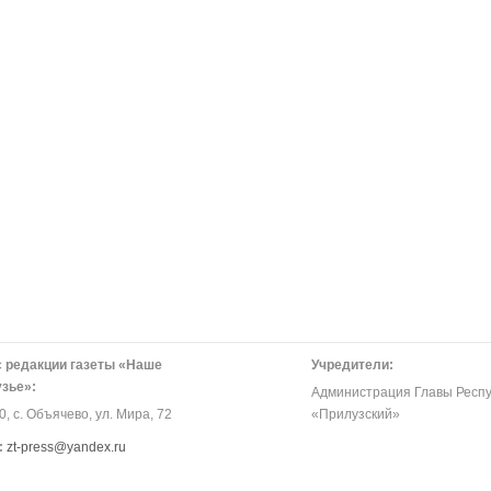
 редакции газеты «Наше
Учредители:
зье»:
Администрация Главы Респу
, с. Объячево, ул. Мира, 72
«Прилузский»
:
zt-press@yandex.ru