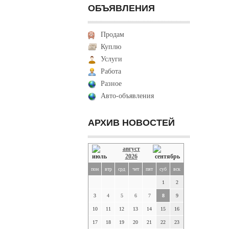
ОБЪЯВЛЕНИЯ
Продам
Куплю
Услуги
Работа
Разное
Авто-объявления
АРХИВ НОВОСТЕЙ
август
2026
пон
втр
срд
чет
пят
суб
вск
1
2
3
4
5
6
7
8
9
10
11
12
13
14
15
16
17
18
19
20
21
22
23