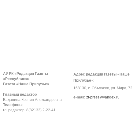
АУ РК «Редакция Газеты
Адрес редакции газеты «Наше
«Республика»
Прилузье»:
Газета «Наше Прилузье»
168130, с. Объячево, ул. Мира, 72
Главный редактор
е-mail:
zt-press@yandex.ru
Баданина Ксения Александровна
Телефоны:
гл. редактор: 8(82133) 2-22-41