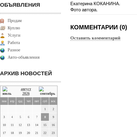
Екатерина КОКАНИНА.
ОБЪЯВЛЕНИЯ
Фото автора.
Продам
КОММЕНТАРИИ (0)
Куплю
Услуги
Оставить комментарий
Работа
Разное
Авто-объявления
АРХИВ НОВОСТЕЙ
август
2026
пон
втр
срд
чет
пят
суб
вск
1
2
3
4
5
6
7
8
9
10
11
12
13
14
15
16
17
18
19
20
21
22
23