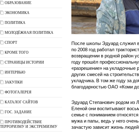
ОБРАЗОВАНИЕ
ЭКОНОМИКА
ПОЛИТИКА
МОЛОДЁЖНАЯ ПОЛИТИКА
СПОРТ
После школы Эдуард служил в 
по 2008 год работал тракторис
КРОМЕ ТОГО
возвращении в родной район у
году прошёл профессиональную
СТРАНИЦЫ ИСТОРИИ
«разрешение» на укладочные 
ИНТЕРВЬЮ
других смесей на строительст
укладчика. В том же году за д
ЗАКУПКИ
благодарностью ОАО «Коми до
ФОТОГАЛЕРЕЯ
КАТАЛОГ САЙТОВ
Эдуард Степанович родом из Ле
Еленой они воспитывают восьм
ГОС. ЗАДАНИЕ
семье с пониманием относятся
мужа и папы, ведь у него очен
ПРОТИВОДЕЙСТВИЕ
ТЕРРОРИЗМУ И ЭКСТРЕМИЗМУ
зачастую зависит жизнь людей