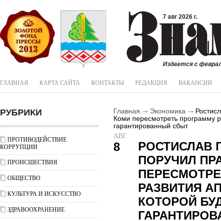
7 авг 2026 г.
Издается с феврал
ГЛАВНАЯ
КАРТА САЙТА
КОНТАКТЫ
РЕДАКЦИЯ
ВАКАНСИИ
РУБРИКИ
Главная
Экономика
Ростисл
Коми пересмотреть программу ра
гарантированный сбыт
АВГ
ПРОТИВОДЕЙСТВИЕ
РОСТИСЛАВ 
8
КОРРУПЦИИ
ПОРУЧИЛ ПР
ПРОИСШЕСТВИЯ
ПЕРЕСМОТРЕ
ОБЩЕСТВО
РАЗВИТИЯ АП
КУЛЬТУРА И ИСКУССТВО
КОТОРОЙ БУ
ЗДРАВООХРАНЕНИЕ
ГАРАНТИРОВ