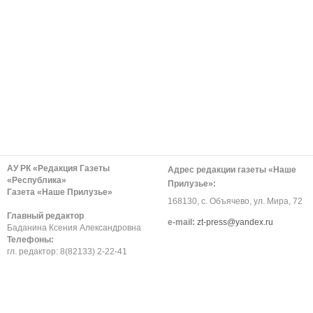
АУ РК «Редакция Газеты
Адрес редакции газеты «Наше
«Республика»
Прилузье»:
Газета «Наше Прилузье»
168130, с. Объячево, ул. Мира, 72
Главный редактор
е-mail:
zt-press@yandex.ru
Баданина Ксения Александровна
Телефоны:
гл. редактор: 8(82133) 2-22-41