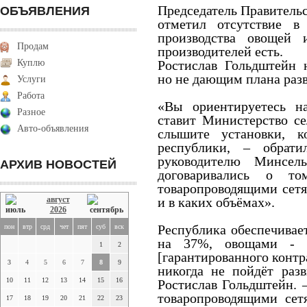
Председатель Правитель
ОБЪЯВЛЕНИЯ
отметил отсутствие в
производства овощей 
Продам
производителей есть.
Куплю
Ростислав Гольдштейн 
но не дающим плана раз
Услуги
Работа
«Вы ориентируетесь на
Разное
ставит Министерство се
Авто-объявления
слышите установки, к
республики, – обрати
руководителю Минсе
АРХИВ НОВОСТЕЙ
договаривались о т
товаропроводящими сет
август
и в каких объёмах».
2026
Республика обеспечивае
пон
втр
срд
чет
пят
суб
вск
на 37%, овощами - 
1
2
[гарантированного контра
3
4
5
6
7
8
9
никогда не пойдёт раз
10
11
12
13
14
15
16
Ростислав Гольдштейн. –
товаропроводящими сет
17
18
19
20
21
22
23