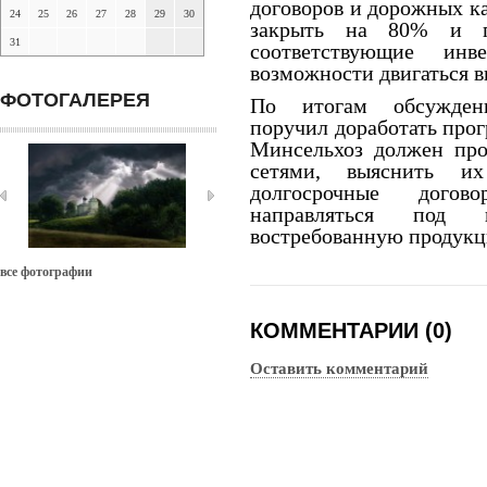
договоров и дорожных ка
24
25
26
27
28
29
30
закрыть на 80% и п
31
соответствующие инв
возможности двигаться в
ФОТОГАЛЕРЕЯ
По итогам обсуждени
поручил доработать про
Минсельхоз должен про
сетями, выяснить и
долгосрочные догов
направляться под 
востребованную продук
все фотографии
КОММЕНТАРИИ (0)
Оставить комментарий