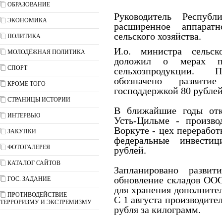
ОБРАЗОВАНИЕ
Руководитель Респу
ЭКОНОМИКА
расширенное аппарат
сельского хозяйства.
ПОЛИТИКА
И.о. министра сельск
МОЛОДЁЖНАЯ ПОЛИТИКА
доложил о мерах по
СПОРТ
сельхозпродукции. 
обозначено развити
КРОМЕ ТОГО
господдержкой 80 рублей
СТРАНИЦЫ ИСТОРИИ
В ближайшие годы отк
ИНТЕРВЬЮ
Усть-Цильме - произво
Воркуте - цех перерабо
ЗАКУПКИ
федеральные инвести
ФОТОГАЛЕРЕЯ
рублей.
КАТАЛОГ САЙТОВ
Запланировано развит
обновление складов ОО
ГОС. ЗАДАНИЕ
для хранения дополнител
ПРОТИВОДЕЙСТВИЕ
С 1 августа производите
ТЕРРОРИЗМУ И ЭКСТРЕМИЗМУ
рубля за килограмм.