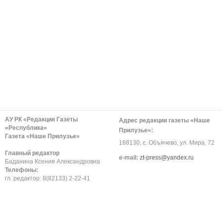
АУ РК «Редакция Газеты
Адрес редакции газеты «Наше
«Республика»
Прилузье»:
Газета «Наше Прилузье»
168130, с. Объячево, ул. Мира, 72
Главный редактор
е-mail:
zt-press@yandex.ru
Баданина Ксения Александровна
Телефоны:
гл. редактор: 8(82133) 2-22-41