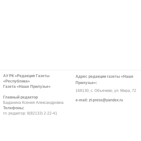
АУ РК «Редакция Газеты
Адрес редакции газеты «Наше
«Республика»
Прилузье»:
Газета «Наше Прилузье»
168130, с. Объячево, ул. Мира, 72
Главный редактор
е-mail:
zt-press@yandex.ru
Баданина Ксения Александровна
Телефоны:
гл. редактор: 8(82133) 2-22-41