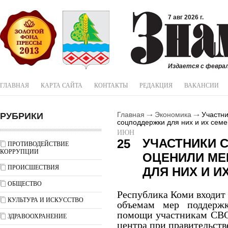
7 авг 2026 г.
Издается с феврал
ГЛАВНАЯ
КАРТА САЙТА
КОНТАКТЫ
РЕДАКЦИЯ
ВАКАНСИИ
РУБРИКИ
Главная
Экономика
Участни
соцподдержки для них и их семе
ИЮН
УЧАСТНИКИ 
25
ПРОТИВОДЕЙСТВИЕ
КОРРУПЦИИ
ОЦЕНИЛИ МЕ
ПРОИСШЕСТВИЯ
ДЛЯ НИХ И И
ОБЩЕСТВО
Республика Коми входит 
КУЛЬТУРА И ИСКУССТВО
объемам мер поддерж
помощи участникам СВО
ЗДРАВООХРАНЕНИЕ
центра при правительств