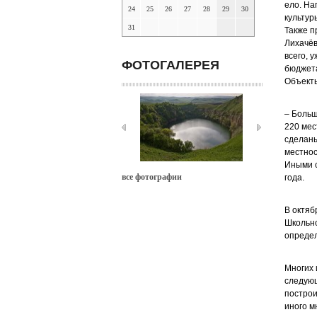
ело. На
24
25
26
27
28
29
30
культур
31
Также п
Лихачёв
всего, 
ФОТОГАЛЕРЕЯ
бюджета
Объект
– Больш
220 мес
сделаны
местнос
Иными с
все фотографии
года.
В октяб
Школьно
опреде
Многих 
следующ
построи
иного м