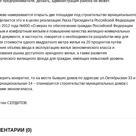
 предпринимателя, дескать, администрация района не может.
еве намереваются открыть две площадки под строительство муниципальног
Делается это и в целях реализации Указа Президента Российской Федерации
я 2012 года №600 «О мерах по обеспечению граждан Российской Федерации
ным и комфортным жильём и повышению качества жилищно-коммунальных
 В документе, в частности, говорится о необходимости разработки мер для
я стоимости одного квадратного метра жилья на 20 процентов путём
ния объёма ввода в эксплуатацию жилья экономического класса и
вания рынка доступного арендного жилья, а также развития
рческого жилищного фонда для граждан, имеющих невысокий уровень
ворить конкретно, то на месте бывших домов по адресам: ул.Октябрьская-33 и
рнациональная-14 – планируется строительство муниципальных домов с
ами эконом-класса.
нтин СЕРДИТОВ.
ЕНТАРИИ (0)