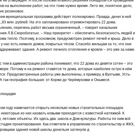
 не утверждён. А после положительного решения понадобится проведение
ов на выполнение работ, на что тоже нужно время. Лето же, понятное дело,
не резиновое.
ем муниципальная программа действует полнокровно. Правда, денег в ней
1,93 млн. рублей. На это запланировано отремонтировать 22 дома.
алению, перечень работ весьма ограниченный, – говорит начальник
ния Л.В.Скоробогатых. – Наш приоритет – обеспечить безопасность людей и
дома тепло. Поэтому, в основном, предусмотрен ремонт печей и крыш. Дело в
о у нас есть немало домов, покрытых тёсом. Спасибо жильцам за то, что они
ддерживают здания. А ремонт печного отопления и кровли – это уже за нами.
с тем в администрации района понимают, что 22 дома из девяти сотен – это
 море. Потому и на ремонт ставятся те дома, которые наиболее остро в нём
ся. Предусмотренные работы уже выполнены, к примеру, в Вухтыме, Усть-
А так география большая: от Коржи до Черёмуховки и Оньмеся.
площадки
том году намечается открыть несколько новых строительных площадок.
 некоторые из них назвать новыми приходится с известной натяжкой. К
, летские объекты. Их здесь два: школа и Дом культуры. Работы по ним всё
стадии проектирования. Как отметили в управлении по строительству и ЖКХ,
ровщики здания новой школы донельзя затянули д