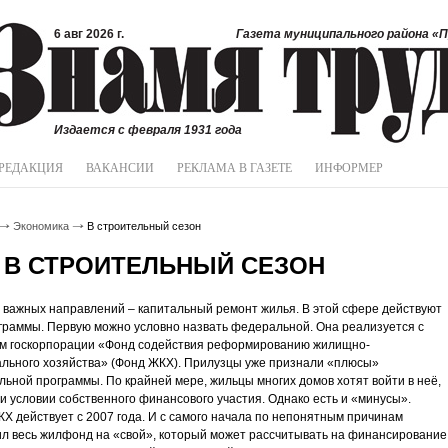
6 авг 2026 г.
Газета муниципального района «П
Издается с февраля 1931 года
РЕДАКЦИЯ
ВАКАНСИИ
РЕКЛАМА В ГАЗЕТЕ
ИНФОРМЕР
Экономика
В строительный сезон
В СТРОИТЕЛЬНЫЙ СЕЗОН
 важных направлений – капитальный ремонт жилья. В этой сфере действуют
граммы. Первую можно условно назвать федеральной. Она реализуется с
ем госкорпорации «Фонд содействия реформированию жилищно-
льного хозяйства» (Фонд ЖКХ). Прилузцы уже признали «плюсы»
ьной программы. По крайней мере, жильцы многих домов хотят войти в неё,
и условии собственного финансового участия. Однако есть и «минусы».
Х действует с 2007 года. И с самого начала по непонятным причинам
л весь жилфонд на «свой», который может рассчитывать на финансирование