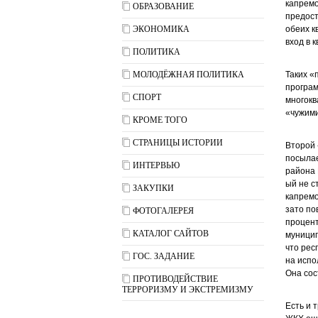
капремо
ОБРАЗОВАНИЕ
предост
ЭКОНОМИКА
обеих к
вход в 
ПОЛИТИКА
МОЛОДЁЖНАЯ ПОЛИТИКА
Таких «
програм
СПОРТ
многокв
«чужими
КРОМЕ ТОГО
СТРАНИЦЫ ИСТОРИИ
Второй 
посылае
ИНТЕРВЬЮ
района 
ый не с
ЗАКУПКИ
капремо
зато по
ФОТОГАЛЕРЕЯ
процент
КАТАЛОГ САЙТОВ
муницип
что рес
ГОС. ЗАДАНИЕ
на испо
Она сос
ПРОТИВОДЕЙСТВИЕ
ТЕРРОРИЗМУ И ЭКСТРЕМИЗМУ
Есть и 