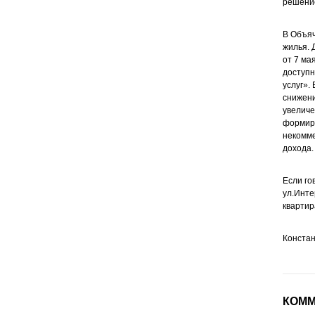
решение
В Объяч
жилья. 
от 7 ма
доступ
услуг».
снижени
увеличе
формиро
некомме
дохода.
Если го
ул.Инте
квартир
Конста
КОММ