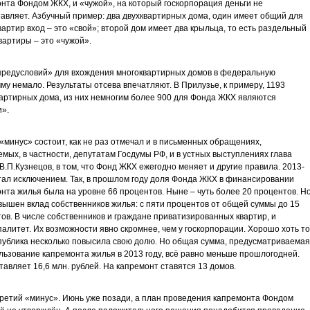
нта Фондом ЖКХ, и «чужой», на который госкорпорация деньги не
авляет. Азбучный пример: два двухквартирных дома, один имеет общий для
вартир вход – это «свой»; второй дом имеет два крыльца, то есть раздельный
квартиры – это «чужой».
предусловий» для вхождения многоквартирных домов в федеральную
му немало. Результаты отсева впечатляют. В Прилузье, к примеру, 1193
артирных дома, из них немногим более 900 для Фонда ЖКХ являются
».
«минус» состоит, как не раз отмечал и в письменных обращениях,
мых, в частности, депутатам Госдумы РФ, и в устных выступлениях глава
В.П.Кузнецов, в том, что Фонд ЖКХ ежегодно меняет и другие правила. 2013-
тал исключением. Так, в прошлом году доля Фонда ЖКХ в финансировании
нта жилья была на уровне 66 процентов. Ныне – чуть более 20 процентов. Н
вышен вклад собственников жилья: с пяти процентов от общей суммы до 15
ов. В числе собственников и граждане приватизированных квартир, и
алитет. Их возможности явно скромнее, чем у госкорпорации. Хорошо хоть то
публика несколько повысила свою долю. Но общая сумма, предусматриваемая
льзование капремонта жилья в 2013 году, всё равно меньше прошлогодней.
тавляет 16,6 млн. рублей. На капремонт ставятся 13 домов.
третий «минус». Июнь уже позади, а план проведения капремонта Фондом