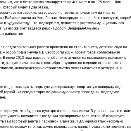
помним, что в Летке школа планируется на 400 мест и на 175 мест – Дом
ы, который будет в два этажа.
роектируется строительство дороги с твёрдым покрытием на участке
ка-Ваймес и заезд на Усть-Лопъю. Непосредственно работы начнутся, скоре
уже в будущем году. Это, подчеркнём, делается с участием муниципального
. За его же счёт ведётся ремонт дороги Велдорья-Оньмесь.
ы в райцентре
ая подготовительная работа проведена по строительству детского сада на
т, – особо подчеркнула Л.В.Скоробогатых. – Проект готов, согласования
. В июле 2013 года намерены объявить аукцион на проведение привязки к
ти, в августе или в начале сентября – аукцион на ведение строительства.
ловами, непосредственно строительство может начаться в октябре 2013
ре же должны сдать открытую универсальную спортивную площадку под
й горкой. На сегодня торги по данному объекту проведены, подрядчик
лён.
интересует, что будет на пустыре возле поликлиники. В управлении ответили
ее: участок находится в введении предпринимателя, который планирует
ть там торговый центр с парковкой. Сама же Л.В.Скоробогатых несколько
нения по поводу того, как можно использовать данный участок, но повлиять н