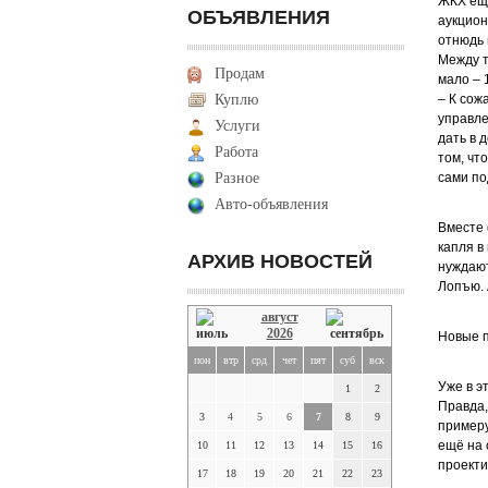
ЖКХ ещё
ОБЪЯВЛЕНИЯ
аукцион
отнюдь 
Между т
Продам
мало – 
Куплю
– К сож
управле
Услуги
дать в 
Работа
том, чт
Разное
сами по
Авто-объявления
Вместе 
капля в
АРХИВ НОВОСТЕЙ
нуждают
Лопъю. 
август
2026
Новые 
пон
втр
срд
чет
пят
суб
вск
Уже в э
1
2
Правда,
3
4
5
6
7
8
9
примеру
ещё на 
10
11
12
13
14
15
16
проекти
17
18
19
20
21
22
23