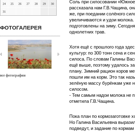
Соль при силосовании «Южное»
24
25
26
27
28
29
30
рассказала нам Г.В.Чащина, он
31
же, при поедании солёного си
увеличиваются и удои молока.
подготовлены на зиму. Сегодня
ФОТОГАЛЕРЕЯ
однолетних трав.
Хотя ещё с прошлого года зде
культур: по 300 тонн сена и се
силоса. По словам Галины Вас
ещё выше, поэтому удалось за
плану. Зимний рацион коров ме
все фотографии
пошли им на корм. Это так на
зелёную массу бурёнкам уже н
силосом.
- Тем самым надои молока не па
отметила Г.В.Чащина.
Пока план по кормозаготовке х
Но Галина Васильевна выразила
подведут, и задание по корма