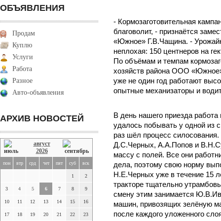
ОБЪЯВЛЕНИЯ
- Кормозаготовительная кампан
благоволит, - признаётся заме
Продам
«Южное» Г.В.Чащина. - Урожай
Куплю
неплохая: 150 центнеров на гек
Услуги
По объёмам и темпам кормозаг
Работа
хозяйств района ООО «Южное» 
Разное
уже не один год работают выс
опытные механизаторы и водит
Авто-объявления
В день нашего приезда работа 
АРХИВ НОВОСТЕЙ
удалось побывать у одной из с
раз шёл процесс силосования.
август
Д.С.Черных, А.А.Попов и В.Н.С
2026
массу с полей. Все они работн
пон
втр
срд
чет
пят
суб
вск
дела, поэтому свою норму вы
Н.Е.Черных уже в течение 15 л
1
2
тракторе тщательно утрамбовы
3
4
5
6
7
8
9
смену этим занимается Ю.В.Ива
10
11
12
13
14
15
16
машин, привозящих зелёную ма
после каждого уложенного сло
17
18
19
20
21
22
23