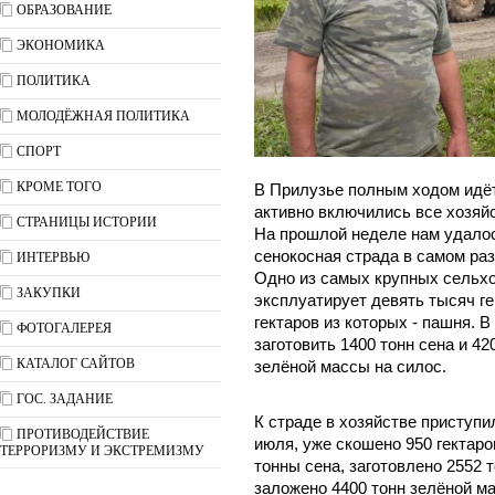
ОБРАЗОВАНИЕ
ЭКОНОМИКА
ПОЛИТИКА
МОЛОДЁЖНАЯ ПОЛИТИКА
СПОРТ
КРОМЕ ТОГО
В Прилузье полным ходом идёт
активно включились все хозяй
СТРАНИЦЫ ИСТОРИИ
На прошлой неделе нам удало
сенокосная страда в самом раз
ИНТЕРВЬЮ
Одно из самых крупных сельхо
ЗАКУПКИ
эксплуатирует девять тысяч ге
гектаров из которых - пашня. В
ФОТОГАЛЕРЕЯ
заготовить 1400 тонн сена и 42
КАТАЛОГ САЙТОВ
зелёной массы на силос.
ГОС. ЗАДАНИЕ
К страде в хозяйстве приступи
ПРОТИВОДЕЙСТВИЕ
июля, уже скошено 950 гектаров
ТЕРРОРИЗМУ И ЭКСТРЕМИЗМУ
тонны сена, заготовлено 2552 
заложено 4400 тонн зелёной ма