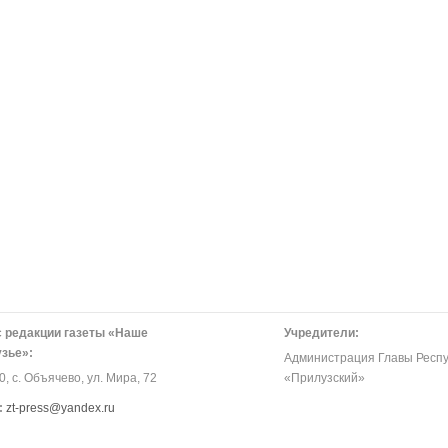
 редакции газеты «Наше
Учредители:
зье»:
Администрация Главы Респу
, с. Объячево, ул. Мира, 72
«Прилузский»
:
zt-press@yandex.ru