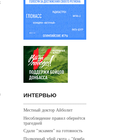
к
ИНТЕРВЬЮ
м
Местный доктор Айболит
Несоблюдение правил обернётся
трагедией
Сдали "экзамен" на готовность
Подворный убой скота – "бомба