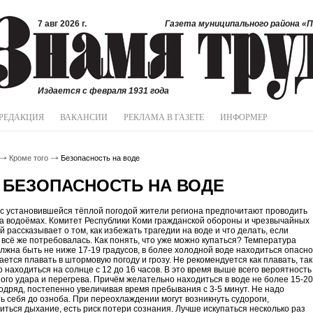
7 авг 2026 г.
Газета муниципального района «П
Издается с февраля 1931 года
РЕДАКЦИЯ
ВАКАНСИИ
РЕКЛАМА В ГАЗЕТЕ
ИНФОРМЕР
Кроме того
Безопасность на воде
БЕЗОПАСНОСТЬ НА ВОДЕ
 с установившейся тёплой погодой жители региона предпочитают проводить
а водоёмах. Комитет Республики Коми гражданской обороны и чрезвычайных
й рассказывает о том, как избежать трагедии на воде и что делать, если
всё же потребовалась. Как понять, что уже можно купаться? Температура
лжна быть не ниже 17-19 градусов, в более холодной воде находиться опасно
ется плавать в штормовую погоду и грозу. Не рекомендуется как плавать, так
о находиться на солнце с 12 до 16 часов. В это время выше всего вероятность
ого удара и перегрева. Причём желательно находиться в воде не более 15-20
одряд, постепенно увеличивая время пребывания с 3-5 минут. Не надо
ь себя до озноба. При переохлаждении могут возникнуть судороги,
иться дыхание, есть риск потери сознания. Лучше искупаться несколько раз