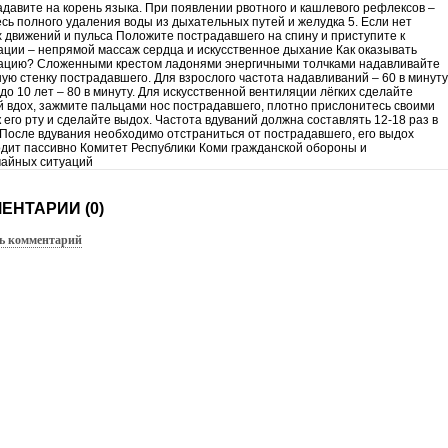
адавите на корень языка. При появлении рвотного и кашлевого рефлексов –
сь полного удаления воды из дыхательных путей и желудка 5. Если нет
 движений и пульса Положите пострадавшего на спину и приступите к
ции – непрямой массаж сердца и искусственное дыхание Как оказывать
ацию? Сложенными крестом ладонями энергичными толчками надавливайте
ную стенку пострадавшего. Для взрослого частота надавливаний – 60 в минуту
 до 10 лет – 80 в минуту. Для искусственной вентиляции лёгких сделайте
й вдох, зажмите пальцами нос пострадавшего, плотно прислонитесь своими
к его рту и сделайте выдох. Частота вдуваний должна составлять 12-18 раз в
 После вдувания необходимо отстраниться от пострадавшего, его выдох
дит пассивно Комитет Республики Коми гражданской обороны и
чайных ситуаций
ЕНТАРИИ (0)
ь комментарий