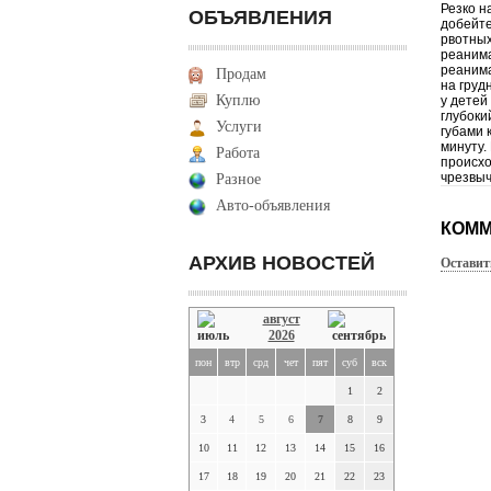
Резко н
ОБЪЯВЛЕНИЯ
добейте
рвотных
реанима
реаним
Продам
на груд
Куплю
у детей
глубоки
Услуги
губами 
минуту.
Работа
происхо
чрезвы
Разное
Авто-объявления
КОММ
АРХИВ НОВОСТЕЙ
Оставит
август
2026
пон
втр
срд
чет
пят
суб
вск
1
2
3
4
5
6
7
8
9
10
11
12
13
14
15
16
17
18
19
20
21
22
23