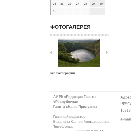
24
25
26
27
28
29
30
31
ФОТОГАЛЕРЕЯ
все фотографии
АУ РК «Редакция Газеты
Адрес
«Республика»
Прилу
Газета «Наше Прилузье»
168130
Главный редактор
е-mail
Баданина Ксения Александровна
Телефоны: