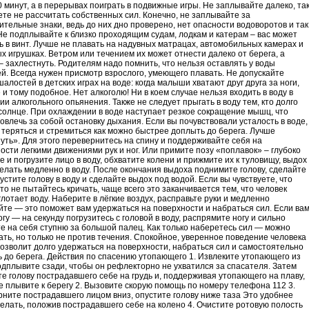
0 минут, а в перерывах поиграть в подвижные игры. Не заплывайте далеко, та
ете не рассчитать собственных сил. Конечно, не заплывайте за
ительные знаки, ведь до них дно проверено, нет опасности водоворотов и так
Не подплывайте к близко проходящим судам, лодкам и катерам – вас может
ь в винт. Лучше не плавать на надувных матрацах, автомобильных камерах и
х игрушках. Ветром или течением их может отнести далеко от берега, а
– захлестнуть. Родителям надо помнить, что нельзя оставлять у воды
. Всегда нужен присмотр взрослого, умеющего плавать. Не допускайте
шалостей в детских играх на воде: когда малыши хватают друг друга за ноги,
 и тому подобное. Нет алкоголю! Ни в коем случае нельзя входить в воду в
ии алкогольного опьянения. Также не следует прыгать в воду тем, кто долго
солнце. При охлаждении в воде наступает резкое сокращение мышц, что
овлечь за собой остановку дыхания. Если вы почувствовали усталость в воде,
 теряться и стремиться как можно быстрее доплыть до берега. Лучше
уть». Для этого перевернитесь на спину и поддерживайте себя на
ости легкими движениями рук и ног. Или примите позу «поплавок» – глубоко
е и погрузите лицо в воду, обхватите колени и прижмите их к туловищу, выдох
елать медленно в воду. После окончания выдоха поднимите голову, сделайте
пустите голову в воду и сделайте выдох под водой. Если вы чувствуете, что
 то не пытайтесь кричать, чаще всего это заканчивается тем, что человек
глотает воду. Наберите в лёгкие воздух, расправьте руки и медленно
те — это поможет вам удержаться на поверхности и набраться сил. Если ва
огу — на секунду погрузитесь с головой в воду, распрямите ногу и сильно
е на себя ступню за большой палец. Как только наберетесь сил — можно
ть, но только не против течения. Спокойное, уверенное поведение человека
позволит долго удержаться на поверхности, набраться сил и самостоятельно
 до берега. Действия по спасению утопающего 1. Извлеките утопающего из
дплывите сзади, чтобы он рефлекторно не ухватился за спасателя. Затем
е голову пострадавшего себе на грудь и, поддерживая утопающего на плаву,
е плывите к берегу 2. Вызовите скорую помощь по номеру телефона 112 3.
ните пострадавшего лицом вниз, опустите голову ниже таза Это удобнее
делать, положив пострадавшего себе на колено 4. Очистите ротовую полость