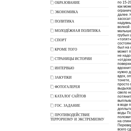
по 15-2
ОБРАЗОВАНИЕ
как мож
огранич
ЭКОНОМИКА
далее. 
засосат
ПОЛИТИКА
надувны
волной 
МОЛОДЁЖНАЯ ПОЛИТИКА
малышей
грубых 
«топят»
СПОРТ
состоян
был на 
КРОМЕ ТОГО
может п
не надо
СТРАНИЦЫ ИСТОРИИ
«отдохн
поверхн
вдохнит
ИНТЕРВЬЮ
нужно д
вдох, о
ЗАКУПКИ
тонете,
просто 
ФОТОГАЛЕРЕЯ
выдыхай
свело н
КАТАЛОГ САЙТОВ
потянит
выплыва
в воде 
ГОС. ЗАДАНИЕ
доплыть
воды По
ПРОТИВОДЕЙСТВИЕ
положит
ТЕРРОРИЗМУ И ЭКСТРЕМИЗМУ
на спин
Перевер
всего с