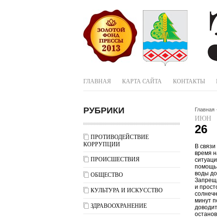
ГЛАВНАЯ
КАРТА САЙТА
КОНТАКТЫ
РУБРИКИ
Главная
ИЮН
26
ПРОТИВОДЕЙСТВИЕ
КОРРУПЦИИ
В связи
время н
ПРОИСШЕСТВИЯ
ситуаци
помощь 
воды до
ОБЩЕСТВО
Запреща
и прост
КУЛЬТУРА И ИСКУССТВО
солнечн
минут п
ЗДРАВООХРАНЕНИЕ
доводит
останов