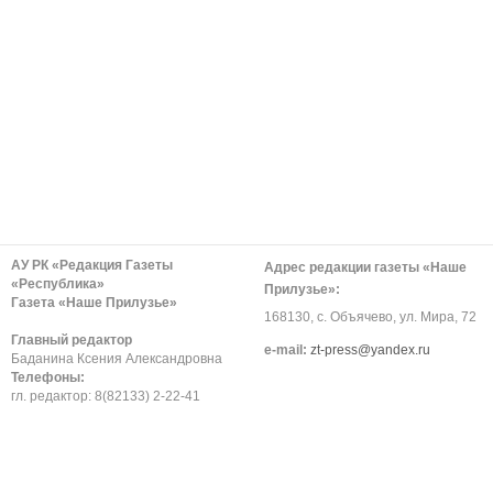
АУ РК «Редакция Газеты
Адрес редакции газеты «Наше
«Республика»
Прилузье»:
Газета «Наше Прилузье»
168130, с. Объячево, ул. Мира, 72
Главный редактор
е-mail:
zt-press@yandex.ru
Баданина Ксения Александровна
Телефоны:
гл. редактор: 8(82133) 2-22-41