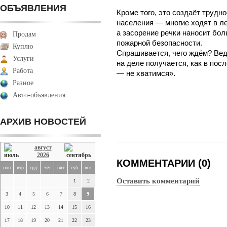
ОБЪЯВЛЕНИЯ
Кроме того, это создаёт трудн
населения — многие ходят в ле
а засорение речки наносит боль
Продам
пожарной безопасности.
Куплю
Спрашивается, чего ждём? Ведь
Услуги
на деле получается, как в пос
Работа
— не хватимся».
Разное
Авто-объявления
АРХИВ НОВОСТЕЙ
август
2026
КОММЕНТАРИИ (0)
пон
втр
срд
чет
пят
суб
вск
Оставить комментарий
1
2
3
4
5
6
7
8
9
10
11
12
13
14
15
16
17
18
19
20
21
22
23