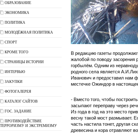
ОБРАЗОВАНИЕ
ЭКОНОМИКА
ПОЛИТИКА
МОЛОДЁЖНАЯ ПОЛИТИКА
СПОРТ
КРОМЕ ТОГО
В редакцию газеты продолжаю
жалобой по поводу засорения 
СТРАНИЦЫ ИСТОРИИ
горбылём. Одним из неравнод
родного села является А.И.Ли
ИНТЕРВЬЮ
Иванович и предоставил нам фо
ЗАКУПКИ
местечке Ожиндор в настоящее
ФОТОГАЛЕРЕЯ
- Вместо того, чтобы построит
КАТАЛОГ САЙТОВ
засыпают переправу через речк
ГОС. ЗАДАНИЕ
Из года в год на это место пр
весну такой мост размывает. Е
ПРОТИВОДЕЙСТВИЕ
часть настила тонет, другая с
ТЕРРОРИЗМУ И ЭКСТРЕМИЗМУ
древесина и кора отравляют во