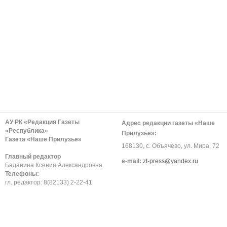
АУ РК «Редакция Газеты
Адрес редакции газеты «Наше
«Республика»
Прилузье»:
Газета «Наше Прилузье»
168130, с. Объячево, ул. Мира, 72
Главный редактор
е-mail:
zt-press@yandex.ru
Баданина Ксения Александровна
Телефоны:
гл. редактор: 8(82133) 2-22-41