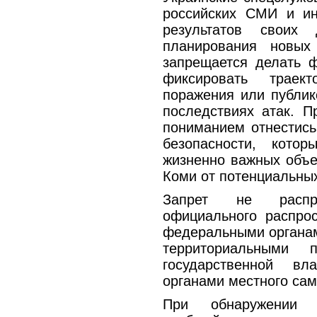
российских СМИ и ин
результатов своих
планирования новых
запрещается делать 
фиксировать траек
поражения или публик
последствиях атак. П
пониманием отнестис
безопасности, кото
жизненно важных объе
Коми от потенциальных
Запрет не распр
официального распро
федеральными органам
территориальными п
государственной в
органами местного са
При обнаружении б