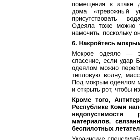
помещения к атаке д
дома «тревожный у
присутствовать вод
Одеяла тоже можно т
намочить, поскольку он
6. Накройтесь мокры
Мокрое одеяло — э
спасение, если удар 
одеялом можно перепо
тепловую волну, мас
Под мокрым одеялом мо
и открыть рот, чтобы 
Кроме того, Антите
Республике Коми нап
недопустимости 
материалов, связан
беспилотных летател
Украинские спецслужб