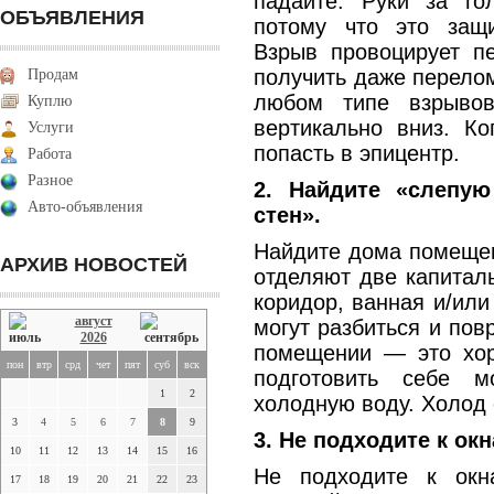
падайте. Руки за го
ОБЪЯВЛЕНИЯ
потому что это защ
Взрыв провоцирует п
получить даже перелом
Продам
любом типе взрыво
Куплю
вертикально вниз. К
Услуги
попасть в эпицентр.
Работа
Разное
2. Найдите «слепу
Авто-объявления
стен».
Найдите дома помещени
АРХИВ НОВОСТЕЙ
отделяют две капиталь
коридор, ванная и/или
август
могут разбиться и пов
2026
помещении — это хор
пон
втр
срд
чет
пят
суб
вск
подготовить себе 
1
2
холодную воду. Холод 
3
4
5
6
7
8
9
3. Не подходите к окн
10
11
12
13
14
15
16
Не подходите к ок
17
18
19
20
21
22
23