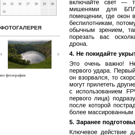
включайте свет — т
24
25
26
27
28
29
30
мишенями для БПЛ
31
помещении, где окон 
беспилотникам, потому
ФОТОГАЛЕРЕЯ
обычным зрением, та
порезать вас оскол
дрона.
4. Не покидайте укры
Это очень важно! Н
первого удара. Первый
все фотографии
он взорвался, то скор
могут прилететь други
с использованием FP
первого лица) подраз
после которой постра
более массированным 
5. Заранее подготовь
Ключевое действие д