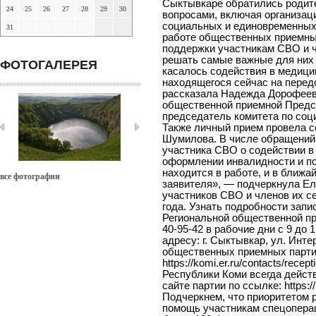
Сыктывкаре обратились родит
24
25
26
27
28
29
30
вопросами, включая организац
социальных и единовременных
31
работе общественных приемных
поддержки участникам СВО и ч
решать самые важные для них 
ФОТОГАЛЕРЕЯ
касалось содействия в медици
находящегося сейчас на перед
рассказала Надежда Дорофеев
общественной приемной Предс
председатель комитета по соц
Также личный прием провела 
Шумилова. В числе обращений,
участника СВО о содействии в
оформлении инвалидности и п
находится в работе, и в ближа
все фотографии
заявителя», — подчеркнула Е
участников СВО и членов их с
года. Узнать подробности запи
Региональной общественной пр
40-95-42 в рабочие дни с 9 до
адресу: г. Сыктывкар, ул. Инт
общественных приемных партии
https://komi.er.ru/contacts/recep
Республики Коми всегда дейст
сайте партии по ссылке: https:/
Подчеркнем, что приоритетом 
помощь участникам спецопера