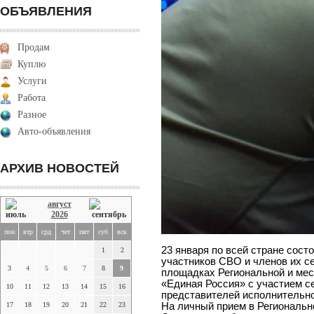
ОБЪЯВЛЕНИЯ
Продам
Куплю
Услуги
Работа
Разное
Авто-объявления
АРХИВ НОВОСТЕЙ
август
2026
пон
втр
срд
чет
пят
суб
вск
23 января по всей стране сос
1
2
участников СВО и членов их с
3
4
5
6
7
8
9
площадках Региональной и ме
«Единая Россия» с участием се
10
11
12
13
14
15
16
представителей исполнительно
17
18
19
20
21
22
23
На личный прием в Региональн