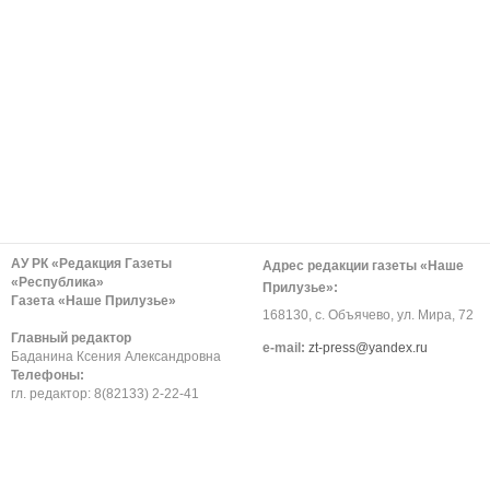
АУ РК «Редакция Газеты
Адрес редакции газеты «Наше
«Республика»
Прилузье»:
Газета «Наше Прилузье»
168130, с. Объячево, ул. Мира, 72
Главный редактор
е-mail:
zt-press@yandex.ru
Баданина Ксения Александровна
Телефоны:
гл. редактор: 8(82133) 2-22-41