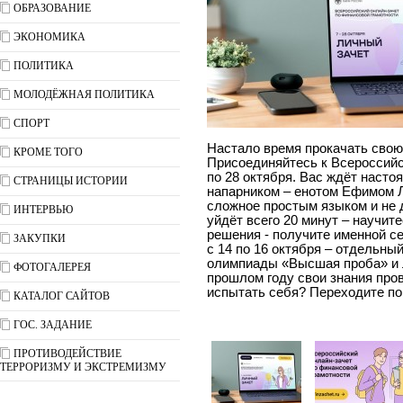
ОБРАЗОВАНИЕ
ЭКОНОМИКА
ПОЛИТИКА
МОЛОДЁЖНАЯ ПОЛИТИКА
СПОРТ
Настало время прокачать свою
КРОМЕ ТОГО
Присоединяйтесь к Всероссийс
по 28 октября. Вас ждёт наст
СТРАНИЦЫ ИСТОРИИ
напарником – енотом Ефимом 
сложное простым языком и не д
ИНТЕРВЬЮ
уйдёт всего 20 минут – научи
решения - получите именной с
ЗАКУПКИ
с 14 по 16 октября – отдельны
олимпиады «Высшая проба» и л
ФОТОГАЛЕРЕЯ
прошлом году свои знания пров
испытать себя? Переходите по с
КАТАЛОГ САЙТОВ
ГОС. ЗАДАНИЕ
ПРОТИВОДЕЙСТВИЕ
ТЕРРОРИЗМУ И ЭКСТРЕМИЗМУ