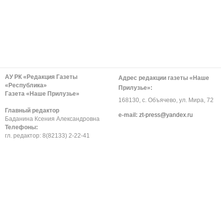
АУ РК «Редакция Газеты
Адрес редакции газеты «Наше
«Республика»
Прилузье»:
Газета «Наше Прилузье»
168130, с. Объячево, ул. Мира, 72
Главный редактор
е-mail:
zt-press@yandex.ru
Баданина Ксения Александровна
Телефоны:
гл. редактор: 8(82133) 2-22-41