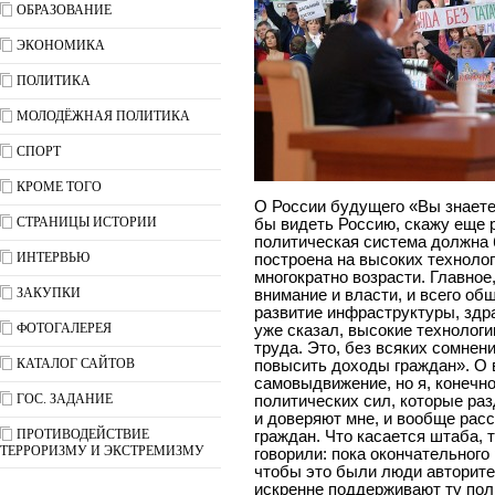
ОБРАЗОВАНИЕ
ЭКОНОМИКА
ПОЛИТИКА
МОЛОДЁЖНАЯ ПОЛИТИКА
СПОРТ
КРОМЕ ТОГО
О России будущего «Вы знаете, я уже много раз говорил, какой я хотел бы видеть Россию, скажу еще раз: она должна быть современной, политическая система должна быть гибкой, экономика должна быть построена на высоких технологиях, производительность труда должна многократно возрасти. Главное, на чем необходимо сосредоточить внимание и власти, и всего общества, — это такие вопросы, как развитие инфраструктуры, здравоохранения, образования, это, как я уже сказал, высокие технологии, повышение производительности труда. Это, без всяких сомнений, должно быть нацелено на то, чтобы повысить доходы граждан». О выдвижении и штабе «Это будет самовыдвижение, но я, конечно, очень рассчитываю на поддержку тех политических сил, которые разделяют мой взгляд на развитие страны и доверяют мне, и вообще рассчитываю на широкую поддержку граждан. Что касается штаба, то не скрою, мы вчера только об этом говорили: пока окончательного решения нет <...>. Я бы хотел, конечно, чтобы это были люди авторитетные, известные в стране и которые искренне поддерживают ту политику, которая проводится на протяжении последних лет». Большая пресс-конференция Владимира Путина. Онлайн-трансляция О своей программе «Я бы не хотел сейчас говорить о предвыборной программе, которая у меня, так же как и у других кандидатов, наверняка будет, должна быть. Она у меня практически уже есть. Повторяю, сейчас [на пресс-конференции], наверное, не тот формат, когда можно ее презентовать». О конкурентоспособности оппозиции «Когда мы говорим об оппозиции, важно ведь не только шуметь на площадях или в кулуарной обстановке и говорить об антинародном режиме, важно что-то предложить. Люди очень многим недовольны и правы, что они недовольны. Но когда люди начинают сравнивать и смотреть, что же предлагает оппозиция, особенно несистемная, возникают большие сомнения. Вот это самая главная, как мне кажется, проблема тех, кто хотел бы быть конкурентоспособной оппозицией. Нужно предложить реальную, не эфемерную, не крикливую повестку дня». «Я не правлю, я просто работаю»: 12 пресс-конференций Владимира Путина Об укрупнении регионов «Никаких государственных планов по укрупнению, объединению и так далее нет и быть не может. Во всяком случае, пока я президент, этого не будет. Я считаю, что это очень вредно и очень опасно для единства Российской Федерации, потому что любой народ — маленький, большой — должен выбрать сам такую форму его сосуществования с другими народами России, которую он считает наиболее для него приемлемой и оптимальной». О ручном управлении в России «Вы знаете, миф о ручном управлении сильно преувеличен. И в регионах, и на федеральном уровне в текущем режиме. Это я вам говорю как человек, который возглавлял правительство. Вы не представляете, какой массив колоссальной работы проходит через правительство. Это самая тяжелая и сложная работа в системе управления, там нужно вмешиваться в каждый вопрос». О санкциях «Я уверенно говорю, что санкции [на российскую экономику] не повлияли так, как снижение цен на нефть, но все-таки повлияли». О Центробанке «Что касается контроля за соблюдением законов в Центробанке, то этот контроль осуществляется и прокуратурой, и другими органами. Не буду скрывать: время от времени ко мне соответствующие материалы поступают, но они своего подтверждения до сих пор не нашли. Никаких серьезных правонарушений, связанных с нарушением действующего закона в работе Центробанка, не выявлено». О коррупции в правоохранительных органах «Напрашивается нечто такое, что у нас в армии есть: постоянная ротация. Это сложилось уже десятилетиями, это одна из составляющих военной службы. Может быть, есть смысл и в правоохранительной сфере организовать нечто подобное. Пока государство не готово осуществить это по ряду соображений финансового, организационного характера, решения жилищных проблем. Но эта ротация, может быть, была бы востребована и, может быть, сработала бы эффективно и в правоохранительной сфере. Больших изменений к лучшему [в деятельности правоохранительных органов] мы пока не видим. Связано это, конечно, и с коррупцией на всевозможных уровнях, но и просто с низкой организацией этой работы, с отсутствием должного контроля за сферой. Не могу сказать, что я удовлетворен, как здесь выстроена работа». О майских указах «В целом майские указы выполняются удовлетворительно: к настоящему моменту 93–94% целей, установленных ими, исполнены.
СТРАНИЦЫ ИСТОРИИ
ИНТЕРВЬЮ
ЗАКУПКИ
ФОТОГАЛЕРЕЯ
КАТАЛОГ САЙТОВ
ГОС. ЗАДАНИЕ
ПРОТИВОДЕЙСТВИЕ
ТЕРРОРИЗМУ И ЭКСТРЕМИЗМУ