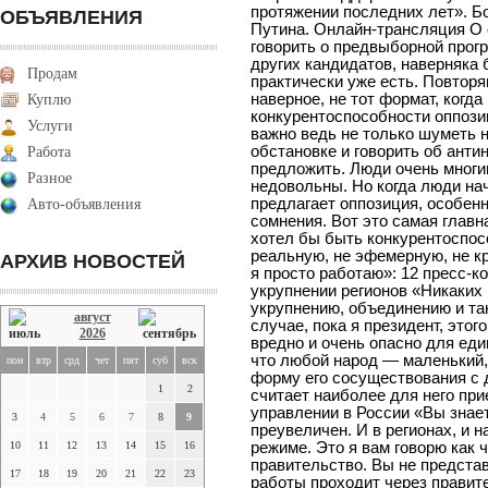
ОБЪЯВЛЕНИЯ
Продам
Куплю
Услуги
Работа
Разное
Авто-объявления
АРХИВ НОВОСТЕЙ
август
2026
пон
втр
срд
чет
пят
суб
вск
1
2
3
4
5
6
7
8
9
10
11
12
13
14
15
16
17
18
19
20
21
22
23