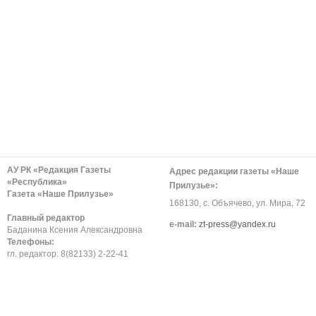
АУ РК «Редакция Газеты
Адрес редакции газеты «Наше
«Республика»
Прилузье»:
Газета «Наше Прилузье»
168130, с. Объячево, ул. Мира, 72
Главный редактор
е-mail:
zt-press@yandex.ru
Баданина Ксения Александровна
Телефоны:
гл. редактор: 8(82133) 2-22-41