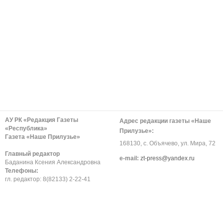
АУ РК «Редакция Газеты
Адрес редакции газеты «Наше
«Республика»
Прилузье»:
Газета «Наше Прилузье»
168130, с. Объячево, ул. Мира, 72
Главный редактор
е-mail:
zt-press@yandex.ru
Баданина Ксения Александровна
Телефоны:
гл. редактор: 8(82133) 2-22-41