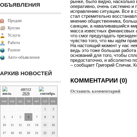
рынке, было видно, насколько 
ОБЪЯВЛЕНИЯ
оперативно, очень системно и 
исправлению ситуации. Все в с
стал стремительно восстанавли
Продам
мнению общественника, больша
санкции, а наваливавшийся мир
Куплю
масса известных финансовых а
Услуги
что смог предугадать президен
чувство того, что мы идём пра
Работа
На настоящий момент у нас нем
Разное
ведь это тоже большая работа 
оснований для того, чтобы спл
Авто-объявления
предостаточно, и абсолютно по
– сообщает Григорий Спичак. 
АРХИВ НОВОСТЕЙ
КОММЕНТАРИИ (0)
август
Оставить комментарий
2026
пон
втр
срд
чет
пят
суб
вск
1
2
3
4
5
6
7
8
9
10
11
12
13
14
15
16
17
18
19
20
21
22
23