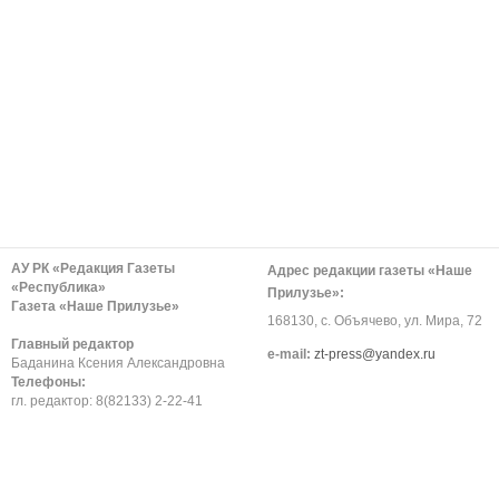
АУ РК «Редакция Газеты
Адрес редакции газеты «Наше
«Республика»
Прилузье»:
Газета «Наше Прилузье»
168130, с. Объячево, ул. Мира, 72
Главный редактор
е-mail:
zt-press@yandex.ru
Баданина Ксения Александровна
Телефоны:
гл. редактор: 8(82133) 2-22-41