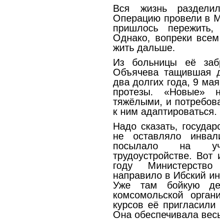
Вся жизнь раздели
Операцию провели в М
пришлось пережить,
Однако, вопреки всем
жить дальше.
Из больницы её заб
Объячева тащившая д
два долгих года, 9 ма
протезы. «Новые» н
тяжёлыми, и потребов
к ним адаптироваться.
Надо сказать, государ
не оставляло инвал
посылало на уч
трудоустройстве. Вот
году Министерство
направило в Ибский ин
Уже там бойкую де
комсомольской органи
курсов её пригласили 
Она обеспечивала вес