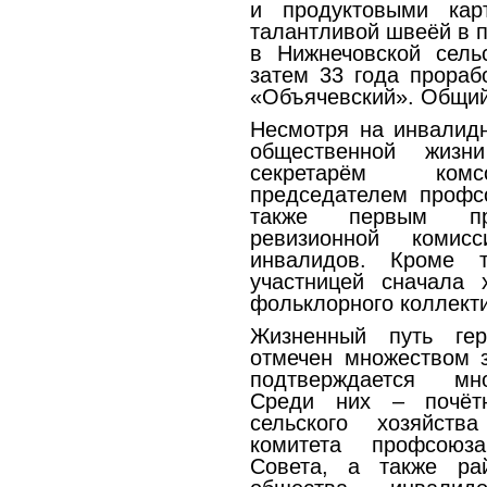
и продуктовыми кар
талантливой швеёй в п
в Нижнечовской сельс
затем 33 года прораб
«Объячевский». Общий 
Несмотря на инвалидн
общественной жиз
секретарём комсо
председателем профсо
также первым пре
ревизионной комис
инвалидов. Кроме т
участницей сначала 
фольклорного коллекти
Жизненный путь ге
отмечен множеством з
подтверждается мн
Среди них – почёт
сельского хозяйст
комитета профсоюза
Совета, а также ра