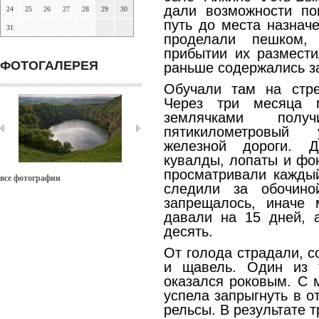
дали возможности по
24
25
26
27
28
29
30
путь до места назнач
31
проделали пешком,
прибытии их размести
ФОТОГАЛЕРЕЯ
раньше содержались з
Обучали там на стре
Через три месяца 
землячками полу
пятикилометровый 
железной дороги. 
кувалды, лопаты и фо
просматривали кажды
все фотографии
следили за обочино
запрещалось, иначе 
давали на 15 дней, 
десять.
От голода страдали, с
и щавель. Один из 
оказался роковым. С 
успела запрыгнуть в о
рельсы. В результате 