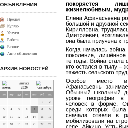
покоряется ли
ОБЪЯВЛЕНИЯ
жизнелюбивым, мудр
Елена Афанасьевна ро
Продам
большой и дружной се
Куплю
Кирилловна, трудилась
Услуги
Дмитриевич, возглавля
Работа
она была приучена к тр
Разное
Когда началась война,
Авто-объявления
поколение, лишённое 
те годы. Война стала 
кто остался в тылу – 
АРХИВ НОВОСТЕЙ
тяжесть сельского труд
Особое место в
август
Афанасьевны занимает
2026
Обычный школьный де
пон
втр
срд
чет
пят
суб
вск
уроке географии в
1
2
человек в форме. Он
среди которых была
3
4
5
6
7
8
9
сначала отвели в р
10
11
12
13
14
15
16
мобилизовали на стро
17
18
19
20
21
22
23
селе Айкино Усть-Вы