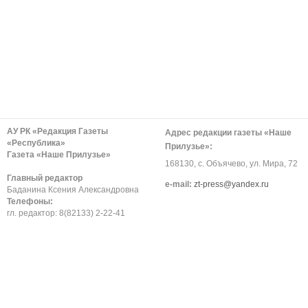
АУ РК «Редакция Газеты
Адрес редакции газеты «Наше
«Республика»
Прилузье»:
Газета «Наше Прилузье»
168130, с. Объячево, ул. Мира, 72
Главный редактор
е-mail:
zt-press@yandex.ru
Баданина Ксения Александровна
Телефоны:
гл. редактор: 8(82133) 2-22-41