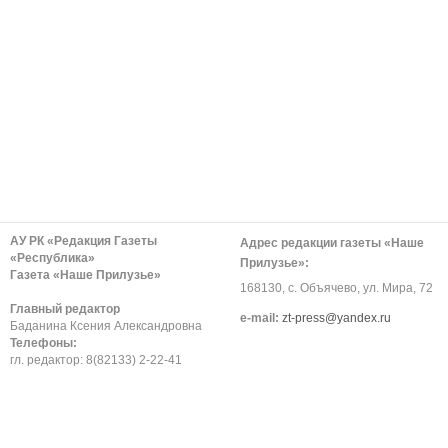
АУ РК «Редакция Газеты
Адрес редакции газеты «Наше
«Республика»
Прилузье»:
Газета «Наше Прилузье»
168130, с. Объячево, ул. Мира, 72
Главный редактор
е-mail:
zt-press@yandex.ru
Баданина Ксения Александровна
Телефоны:
гл. редактор: 8(82133) 2-22-41