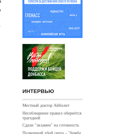
й
з
т
ИНТЕРВЬЮ
Местный доктор Айболит
Несоблюдение правил обернётся
трагедией
Сдали "экзамен" на готовность
Подворный убой скота – "бомба