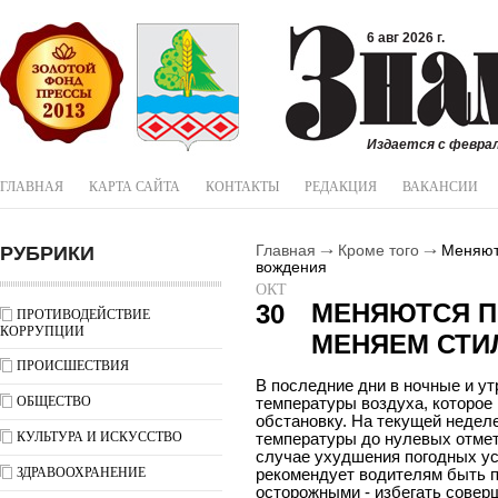
6 авг 2026 г.
Издается с феврал
ГЛАВНАЯ
КАРТА САЙТА
КОНТАКТЫ
РЕДАКЦИЯ
ВАКАНСИИ
РУБРИКИ
Главная
Кроме того
Меняютс
вождения
ОКТ
МЕНЯЮТСЯ П
30
ПРОТИВОДЕЙСТВИЕ
КОРРУПЦИИ
МЕНЯЕМ СТИ
ПРОИСШЕСТВИЯ
В последние дни в ночные и у
ОБЩЕСТВО
температуры воздуха, которое
обстановку. На текущей недел
КУЛЬТУРА И ИСКУССТВО
температуры до нулевых отмет
случае ухудшения погодных у
ЗДРАВООХРАНЕНИЕ
рекомендует водителям быть 
осторожными - избегать совер