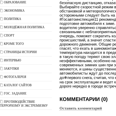
ОБРАЗОВАНИЕ
безопасную дистанцию, отказа
Выбирайте скоростной режим в
ЭКОНОМИКА
обстановкой и метеорологичес
осторожными следует быть на 
ПОЛИТИКА
#Госавтоинспекция11 рекоменд
подготовке автомобиля к зиме
МОЛОДЁЖНАЯ ПОЛИТИКА
водителю уверенно справлять
связанными с неблагоприятным
СПОРТ
очередь, поможет сократить к
происшествий, а значит спасти
КРОМЕ ТОГО
дорожного движения. Общие р
гласят, что ехать в шиномонта
СТРАНИЦЫ ИСТОРИИ
температура находится в преде
в такую погоду теряют свою эл
ИНТЕРВЬЮ
неэффективными, особенно на 
современных зимних шин при э
ЗАКУПКИ
меняются, и шины существенн
автомобилисты ждут до послед
ФОТОГАЛЕРЕЯ
до❄первого снега, считая, что
на срок эксплуатации и ведет 
КАТАЛОГ САЙТОВ
дороге нередко в городе встре
ГОС. ЗАДАНИЕ
КОММЕНТАРИИ (0)
ПРОТИВОДЕЙСТВИЕ
ТЕРРОРИЗМУ И ЭКСТРЕМИЗМУ
Оставить комментарий