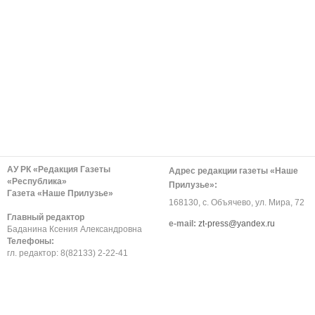
АУ РК «Редакция Газеты
Адрес редакции газеты «Наше
«Республика»
Прилузье»:
Газета «Наше Прилузье»
168130, с. Объячево, ул. Мира, 72
Главный редактор
е-mail:
zt-press@yandex.ru
Баданина Ксения Александровна
Телефоны:
гл. редактор: 8(82133) 2-22-41