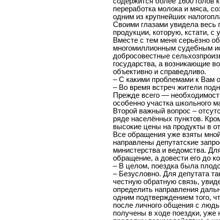
содержится более 1600 голов к
переработка молока и мяса, со
одним из крупнейших налогоп
Своими глазами увидела весь 
продукции, которую, кстати, с
Вместе с тем меня серьёзно о
многомиллионным судебным ис
добросовестные сельхозпроиз
государства, а возникающие в
объективно и справедливо.
– С какими проблемами к Вам
– Во время встреч жители под
Прежде всего — необходимост
особенно участка школьного м
Второй важный вопрос – отсут
ряде населённых пунктов. Кро
высокие цены на продукты в о
Все обращения уже взяты мной
направлены депутатские запр
министерства и ведомства. Для
обращение, а довести его до ко
– В целом, поездка была плод
– Безусловно. Для депутата та
честную обратную связь, увид
определить направления даль
одним подтверждением того, 
после личного общения с людь
получены в ходе поездки, уже 