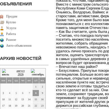
показать, что нам, парламентар
ОБЪЯВЛЕНИЯ
Вместе с министром сельского
Республики Коми Сергеем Елд
Оньмесь, Велдоръю, Ваймес и
старостами, активистами, фер
Продам
Кроме того, для меня было в
Куплю
познакомиться с его коллектив
память защитников Отечества 
Услуги
– Как Вы считаете, цель была 
Работа
– Считаю, что поездка получи
посетить множество населённы
Разное
жителями, собрать обращения 
Авто-объявления
невозможно понять, находясь т
удалось лично проехать по дор
жители, оценить транспортную 
АРХИВ НОВОСТЕЙ
в самых удалённых деревнях р
вопросов будет организована 
– Впечатлил наш район?
– Безусловно. Прилузье покор
август
потенциалом. Больше всего ме
2026
сильные, открытые и неравнод
пон
втр
срд
чет
пят
суб
вск
населённом пункте нас встреч
свою землю и готовы трудиться
1
2
кто-то сделает всё за них. Он
3
4
5
6
7
8
9
земле, сохраняют традиции, в
переживают за будущее своей м
10
11
12
13
14
15
16
прилузцев от жителей других р
держится российская глубинка
17
18
19
20
21
22
23