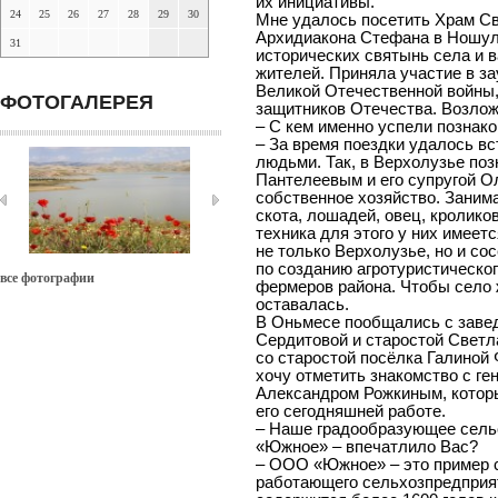
их инициативы.
24
25
26
27
28
29
30
Мне удалось посетить Храм С
Архидиакона Стефана в Ношуле
31
исторических святынь села и
жителей. Приняла участие в з
Великой Отечественной войны,
ФОТОГАЛЕРЕЯ
защитников Отечества. Возлож
– С кем именно успели познак
– За время поездки удалось в
людьми. Так, в Верхолузье по
Пантелеевым и его супругой Ол
собственное хозяйство. Заним
скота, лошадей, овец, кроликов
техника для этого у них имеет
не только Верхолузье, но и с
по созданию агротуристическо
все фотографии
фермеров района. Чтобы село 
оставалась.
В Оньмесе пообщались с заве
Сердитовой и старостой Светл
со старостой посёлка Галиной
хочу отметить знакомство с 
Александром Рожкиным, которы
его сегодняшней работе.
– Наше градообразующее сель
«Южное» – впечатлило Вас?
– ООО «Южное» – это пример 
работающего сельхозпредприят