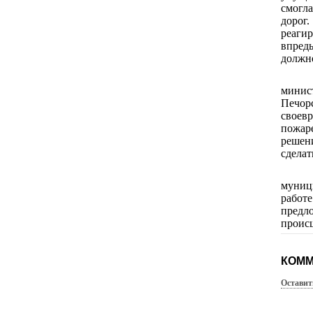
смогла
дорог
реагир
впред
должн
минис
Печор
своев
пожар
решен
сделат
муниц
работ
предл
происш
КОММ
Оставит