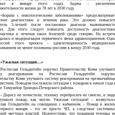
товал в январе этого года). Задача – увеличени
жительности жизни до 78 лет к 2030 году.
«Борьба с онкологическими заболеваниями» предусматривае
ение диагностики и лечения рака. Это должно повысит
атель 5-летней после постановки диагноза выживаемост
ых. Для этого следует повысить доступность диагностики
лактики и лечения таких болезней среди северян. На встреч
алась и модернизация первичного звена здравоохранения. Одн
ссий этого проекта - удовлетворенность медицински
иванием не менее половины россиян к концу 2030 года.
«Ужасная ситуация…»
Ростислав Гольдштейн поручил Правительству Коми улучшит
ему реагирования на Ростислав Гольдштейн поручи
тельству Коми улучшить систему реагирования на чрезвычайны
шествия.
Поводом послужила ситуация с пожаром в начале года 
ке Тимушбор Троицко-Печорского района.
- Дорогу не почистили, технику перебросить не смогли, и люд
тушили пожар, как могли. Ужасная ситуация! – возмутилс
слав Гольдштейн на совещании с кабмином. - Пожар в жило
первого января – это не просто ЧП, а следствие системны
ний местных властей. Недопустимо, что пожарная техника н