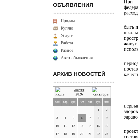
При э
ОБЪЯВЛЕНИЯ
федер
расход
Продам
быть 
Куплю
школы,
Услуги
простр
Работа
живут
исполь
Разное
Авто-объявления
перио
поста
АРХИВ НОВОСТЕЙ
качес
август
2026
пон
втр
срд
чет
пят
суб
вск
первы
1
2
здоро
здраво
3
4
5
6
7
8
9
10
11
12
13
14
15
16
проек
17
18
19
20
21
22
23
соста