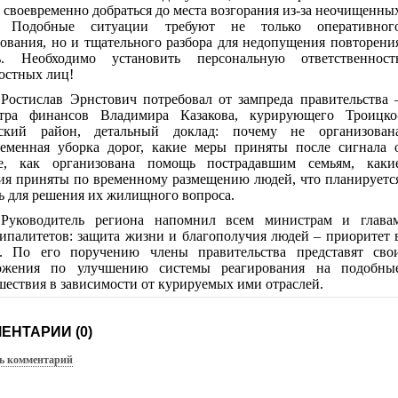
 своевременно добраться до места возгорания из-за неочищенны
. Подобные ситуации требуют не только оперативног
ования, но и тщательного разбора для недопущения повторени
ь. Необходимо установить персональную ответственност
остных лиц!
Ростислав Эрнстович потребовал от зампреда правительства 
тра финансов Владимира Казакова, курирующего Троицко
ский район, детальный доклад: почему не организован
ременная уборка дорог, какие меры приняты после сигнала 
е, как организована помощь пострадавшим семьям, каки
ия приняты по временному размещению людей, что планируетс
ь для решения их жилищного вопроса.
Руководитель региона напомнил всем министрам и глава
ипалитетов: защита жизни и благополучия людей – приоритет 
е. По его поручению члены правительства представят сво
ожения по улучшению системы реагирования на подобны
ествия в зависимости от курируемых ими отраслей.
ЕНТАРИИ (0)
ь комментарий