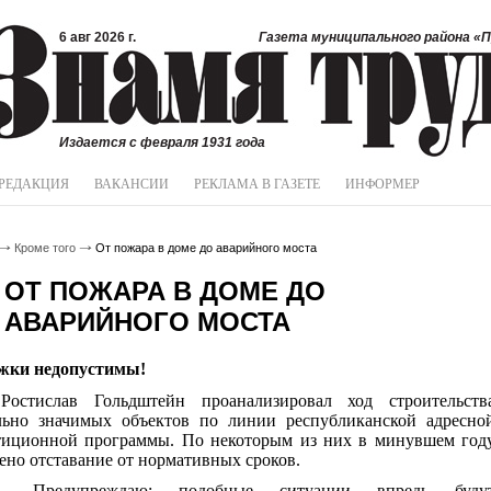
6 авг 2026 г.
Газета муниципального района «П
Издается с февраля 1931 года
РЕДАКЦИЯ
ВАКАНСИИ
РЕКЛАМА В ГАЗЕТЕ
ИНФОРМЕР
Кроме того
От пожара в доме до аварийного моста
ОТ ПОЖАРА В ДОМЕ ДО
АВАРИЙНОГО МОСТА
жки недопустимы!
Ростислав Гольдштейн проанализировал ход строительств
льно значимых объектов по линии республиканской адресно
тиционной программы. По некоторым из них в минувшем год
но отставание от нормативных сроков.
- Предупреждаю: подобные ситуации впредь буду