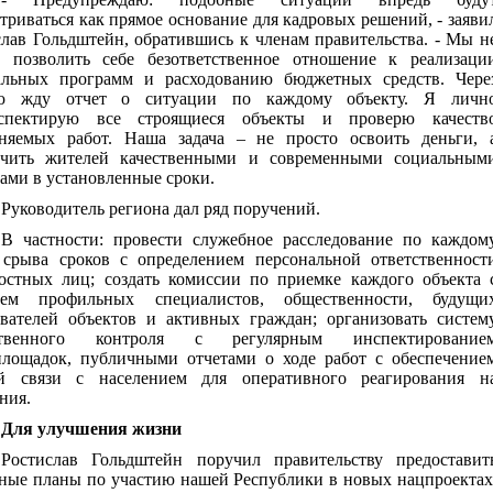
триваться как прямое основание для кадровых решений, - заяви
лав Гольдштейн, обратившись к членам правительства. - Мы н
 позволить себе безответственное отношение к реализаци
альных программ и расходованию бюджетных средств. Чере
ю жду отчет о ситуации по каждому объекту. Я личн
спектирую все строящиеся объекты и проверю качеств
няемых работ. Наша задача – не просто освоить деньги, 
ечить жителей качественными и современными социальным
ами в установленные сроки.
Руководитель региона дал ряд поручений.
В частности: провести служебное расследование по каждом
 срыва сроков с определением персональной ответственност
остных лиц; создать комиссии по приемке каждого объекта 
ием профильных специалистов, общественности, будущи
ователей объектов и активных граждан; организовать систем
ственного контроля с регулярным инспектирование
площадок, публичными отчетами о ходе работ с обеспечение
й связи с населением для оперативного реагирования н
ния.
Для улучшения жизни
Ростислав Гольдштейн поручил правительству предоставит
ьные планы по участию нашей Республики в новых нацпроектах