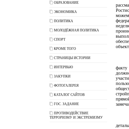
ОБРАЗОВАНИЕ
рассма
Ростис
ЭКОНОМИКА
можем
федер
ПОЛИТИКА
недел
МОЛОДЁЖНАЯ ПОЛИТИКА
проин
выпол
СПОРТ
обесп
объект
КРОМЕ ТОГО
СТРАНИЦЫ ИСТОРИИ
ИНТЕРВЬЮ
факту
должн
ЗАКУПКИ
участ
польз
ФОТОГАЛЕРЕЯ
обще
строй
КАТАЛОГ САЙТОВ
прямо
замеча
ГОС. ЗАДАНИЕ
ПРОТИВОДЕЙСТВИЕ
ТЕРРОРИЗМУ И ЭКСТРЕМИЗМУ
детал