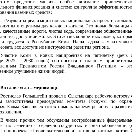
том предстоит уделить особое внимание привлечения
ального финансирования и системе контроля за эффективность
ования казенных средств:
-
Результаты реализации новых национальных проектов должн
понятны и ощутимы для каждого жителя. Это новые больницы 
 качественные дороги, чистая вода, современные общественны
анства, доступное жильё. Это жизнь конкретных людей, которы
 и трудятся в Республике Коми. Наша задача – максимальн
зовать все доступные инструменты развития региона.
Участие Коми в новых нацпроектах на пятилетку (речь 
де 2025 – 2030 годов) соотносится с главным приоритетом
вленным Президентом России Владимиром Путиным, – эт
твенное улучшение жизни людей.
Во главе угла – медпомощь
Ростислав Гольдштейн провел в Сыктывкаре рабочую встречу 
м заместителем председателя комитета Госдумы по охран
вья. Бадма Башанкаев готов помочь нашему региону в развити
охранения.
В числе прочих тем обсуждены востребованные
федеральны
ты по лечению с сердечно-сосудистых и онко-заболеваний (
ве нацпроекта «Продолжительная и активная жизнь», которы