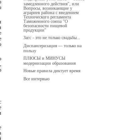
ю
замедленного действия", или
ю
Вопросы, возникающие у
аграриев района с введением
Технического регламента
Таможенного союза "О
ы
безопасности пищевой
и
продукции"
е
Загс - это не только свадьбы...
е
о
Диспансеризация — только на
пользу
ПЛЮСЫ и МИНУСЫ
о
модернизации образования
,
о
Новые правила диктует время
Все интервью
с
е
и
е
в
й