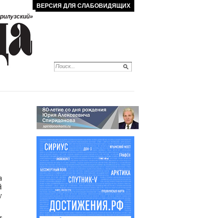
ВЕРСИЯ ДЛЯ СЛАБОВИДЯЩИХ
рилузский»
а
й
у
т