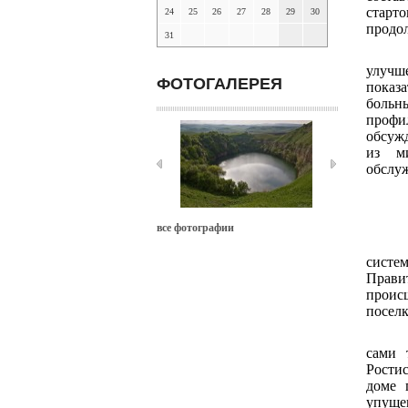
стар
24
25
26
27
28
29
30
продол
31
улучш
ФОТОГАЛЕРЕЯ
показ
больн
профи
обсужд
из ми
обслуж
все фотографии
сист
Прави
проис
посел
сами 
Рости
доме 
упуще