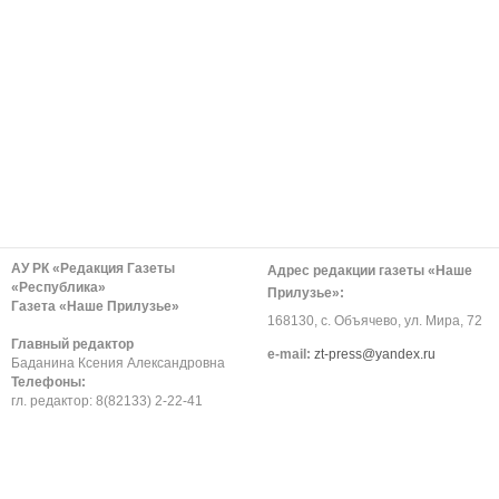
АУ РК «Редакция Газеты
Адрес редакции газеты «Наше
«Республика»
Прилузье»:
Газета «Наше Прилузье»
168130, с. Объячево, ул. Мира, 72
Главный редактор
е-mail:
zt-press@yandex.ru
Баданина Ксения Александровна
Телефоны:
гл. редактор: 8(82133) 2-22-41