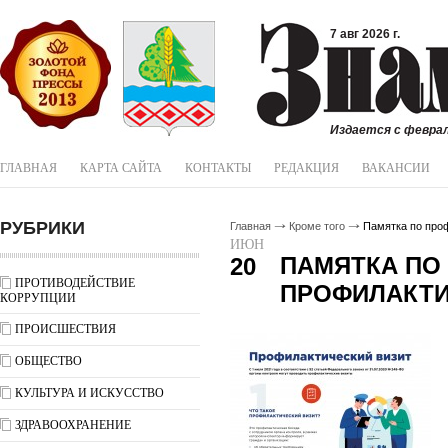
7 авг 2026 г.
Издается с феврал
ГЛАВНАЯ
КАРТА САЙТА
КОНТАКТЫ
РЕДАКЦИЯ
ВАКАНСИИ
РУБРИКИ
Главная
Кроме того
Памятка по про
ИЮН
ПАМЯТКА ПО
20
ПРОТИВОДЕЙСТВИЕ
ПРОФИЛАКТИ
КОРРУПЦИИ
ПРОИСШЕСТВИЯ
ОБЩЕСТВО
КУЛЬТУРА И ИСКУССТВО
ЗДРАВООХРАНЕНИЕ