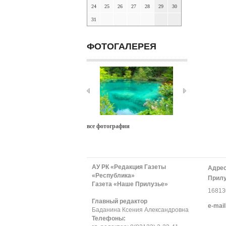
24
25
26
27
28
29
30
31
ФОТОГАЛЕРЕЯ
все фотографии
АУ РК «Редакция Газеты
Адрес
«Республика»
Прилу
Газета «Наше Прилузье»
168130
Главный редактор
е-mail
Баданина Ксения Александровна
Телефоны: