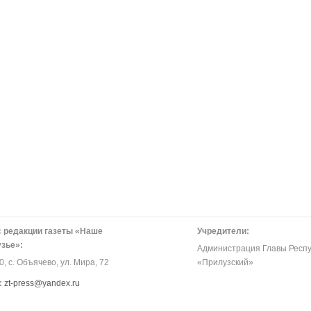
 редакции газеты «Наше
Учредители:
зье»:
Администрация Главы Респу
, с. Объячево, ул. Мира, 72
«Прилузский»
:
zt-press@yandex.ru