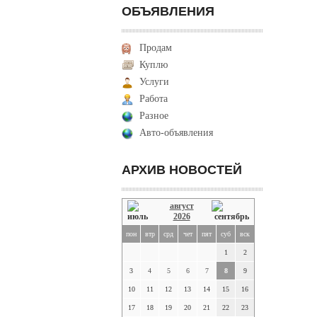
ОБЪЯВЛЕНИЯ
Продам
Куплю
Услуги
Работа
Разное
Авто-объявления
АРХИВ НОВОСТЕЙ
август
2026
пон
втр
срд
чет
пят
суб
вск
1
2
3
4
5
6
7
8
9
10
11
12
13
14
15
16
17
18
19
20
21
22
23