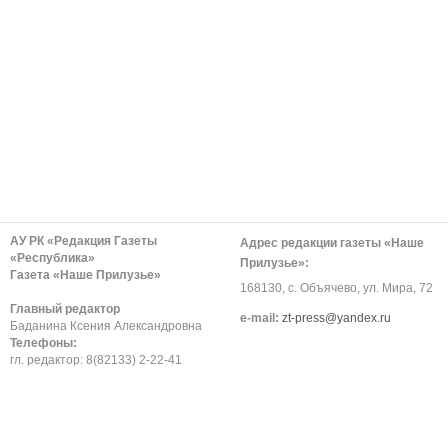
АУ РК «Редакция Газеты
Адрес редакции газеты «Наше
«Республика»
Прилузье»:
Газета «Наше Прилузье»
168130, с. Объячево, ул. Мира, 72
Главный редактор
е-mail:
zt-press@yandex.ru
Баданина Ксения Александровна
Телефоны:
гл. редактор: 8(82133) 2-22-41